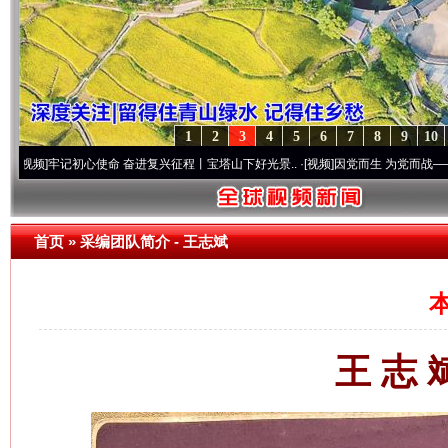
1
2
3
4
5
6
7
8
9
10
命 奋进复兴征程丨宝塔山下好光景..
·[视频]
因党而生 为党而战——百年“纪”事⑧加强纪律
首页
»
采编团队简介
- 王志斌
本
王 志 