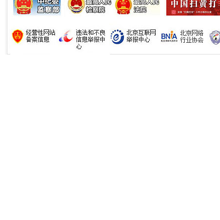
生
“刷贴”乱象丛生
揭批美国五大"原罪"
"炒