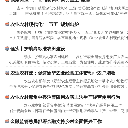
深度关注丨严管“册外地”助力黑土“生金”
吉林"小切口"破题深化农村集体"三资"管理整治严管"册外地"助力黑
灵娜 吉林省东辽县纪委监委组织力量下沉一线，聚焦农村集体"三资"管
农业农村现代化“十五五”规划出炉
国务院关于印发《加快农业农村现代化"十五五"规划》的通知国发〔20
市人民政府，国务院各部委、各直属机构：现将《加快农业农村现代化"十五
镜头丨护航高标准农田建设
镜头丨护航高标准农田建设 高标准农田建设是惠及广大农民
机关紧盯项目审批、招标投标、工程质量、资金使用、建后管护等关键环节
农业农村部：促进新型农业经营主体带动小农户增收
农业农村部印发《新型农业经营主体提质增效带动小农户增收行
营管理水平，促进农民合作社规范发展，持续提高农业社会化服务质效，加
农业农村部集中整治禁限用农药非法生产经营使用行为
农业农村部部署集中整治 禁限用农药非法生产经营使用工作 本
召开视频会议，部署在全国范围内开展禁限用农药非法生产、经营、使用集
网上购药对药下症？
金融监管总局部署金融支持乡村全面振兴工作