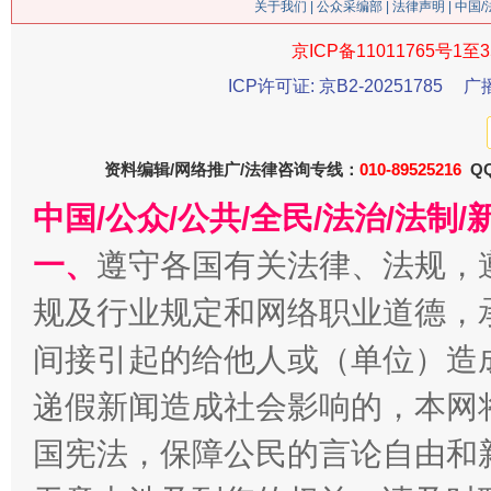
关于我们
|
公众采编部
|
法律声明
| 中国
今
京ICP备11011765号1至3
在谋一域中谋全局
ICP许可证: 京B2-20251785
广
资料编辑/网络推广/法律咨询专线：
010-89525216
QQ
中国/公众/公共/全民/法治/法
一、
遵守各国有关法律、法规，
规及行业规定和网络职业道德，
习近平的博鳌关键词
间接引起的给他人或（单位）造
魏明亮
递假新闻造成社会影响的，本网
国宪法，保障公民的言论自由和