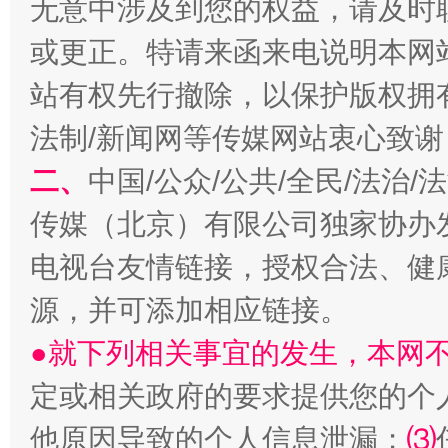
无意中涉及到您的权益，请及时
或更正。特请来函来电说明本网
站有权先行撤除，以保护版权拥有者
生
法制/新闻网等传媒网站衷心致谢
“刷贴”乱象丛生
二、
中国/公众/公共/全民/法治
传媒（北京）有限公司独家协办
电视台友情链接，授权合法、健
源，并可添加相应链接。
●就下列相关事宜的发生，本网
定或相关政府的要求提供您的个
揭批美国五大"原罪"
"炒
他原因导致的个人信息泄漏；
⑶