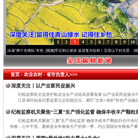
1
2
3
4
5
6
7
8
9
10
葆“两个先锋队”本色
·[视频]
牢记初心使命 奋进复兴征程丨宝塔山下好光景..
·[视频]
因党
首页
- 农业农村 -
省市负责人>>>
深度关注丨以产业富民促振兴
纪检监察机关监督护航农业全产业链高质量发展 以产业富民促振兴
江苏省盱眙县纪委监委立足职能定位，紧盯"文旅+龙虾"特色产业融合
纪检监察机关聚焦“三夏”生产强化监督 确保丰收丰产颗粒
纪检监察机关聚焦"三夏"生产强化监督 确保丰收丰产颗粒归仓中央
有粮，心中不慌。夏粮是全年粮食生产的第一季，约占我国全年粮食产量的