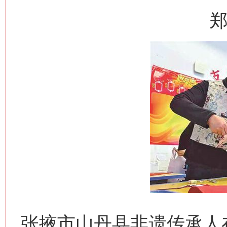
郑
张掖市山丹县非遗传承人