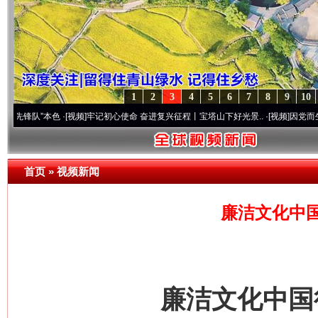
1
2
3
4
5
6
7
8
9
10
本色
·[视频]
牢记初心使命 奋进复兴征程丨宝塔山下好光景..
·[视频]
因党而生 为党而战—
首页
»
视频新闻
廉洁文化中
廉洁文化中国