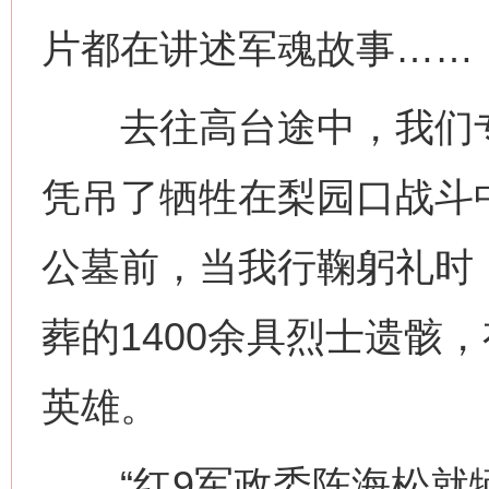
片都在讲述军魂故事……
去往高台途中，我们专
凭吊了牺牲在梨园口战斗
公墓前，当我行鞠躬礼时
葬的1400余具烈士遗骸
英雄。
“红9军政委陈海松就