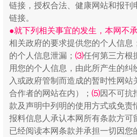
链接，授权合法、健康网站和报刊
链接。
生
●就下列相关事宜的发生，本网不
“刷贴”乱象丛生
相关政府的要求提供您的个人信息
的个人信息泄漏；
⑶
任何第三方根
用您的个人信息，由此所产生的纠
入或政府管制而造成的暂时性网站
合作者的网站在内）；
⑸
因不可抗
款及声明中列明的使用方式或免责
揭批美国五大"原罪"
"炒
报料信息人承认本网所有条款方可
已经阅读本网条款并承担一切因您