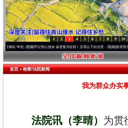
1
2
3
4
5
6
7
8
9
10
本色
·[视频]
牢记初心使命 奋进复兴征程丨宝塔山下好光景..
·[视频]
因党而生 为党而战—
首页
»
检察/法院新闻
我为群众办实
法院讯（李晴）
为贯