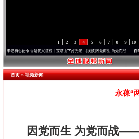
1
2
3
4
5
6
7
8
9
10
心使命 奋进复兴征程丨宝塔山下好光景..
·[视频]
因党而生 为党而战——百年“纪”事⑧加
首页
»
视频新闻
永葆“
因党而生 为党而战——