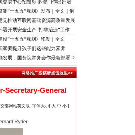
源交易中心招投标 多部门作出部署
监测“十五五”规划》发布｜全文｜解
意见推动互联网基础资源高质量发展
部署开展安全生产“打非治违”工作
建设“十五五”规划》印发｜全文
国家要提升孩子们这些能力素养
]
牢记初心使命 奋进复兴征程丨“转折之城”激荡..
·[视频]
牢记初心使命 奋进复兴征程丨红
能发展，国务院常务会作最新部署⇒
网络推广投稿请点击这里>>
r-Secretary-General
外交部网站英文版
字体大小[
大
中
小
]
Bernard Ryder