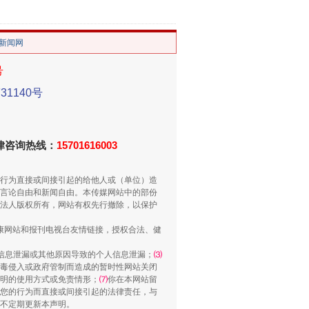
/新闻网
号
1140号
重拳出击！专项整治午间酒驾
法律咨询热线：
15701616003
行为直接或间接引起的给他人或（单位）造
言论自由和新闻自由。本传媒网站中的部份
法人版权所有，网站有权先行撤除，以保护
健康网站和报刊电视台友情链接，授权合法、健
信息泄漏或其他原因导致的个人信息泄漏；
⑶
毒侵入或政府管制而造成的暂时性网站关闭
“谁都不怕”的他落马了
明的使用方式或免责情形；
⑺
你在本网站留
您的行为而直接或间接引起的法律责任，与
将不定期更新本声明。