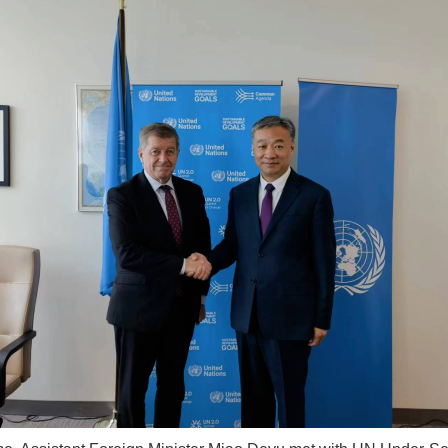
茶叶“炒上天”