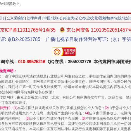
部/代理部敬上。
我们
|
公众采编部
|
法律声明
| 中国/法制/公共/全民/公众/农业/文化/视频/检察/法院/法治
京ICP备11011765号1至35
京公网安备 11010502051457
证: 京B2-20251785
广播电视节目制作经营许可证:（京）字第3
珠宝鉴定乱象
咨询专线：
010-89525216
QQ在线：3555333776 本传媒网律师团
和免责声明：
德，遵守中国互联网法律法规及行业规定和网络职业道德，承担法律范围内因你的网络
新闻造成社会影响的，本网将追究其相关法律和经济责任。维护各国宪法，保障公民的
我们，我们将在第一时间作出反映或更正。特请来函来电说明本网站提供内容系本人或
治/法制/新闻网等传媒网站衷心致谢！
新闻网等传媒网站，由众全影视文化传媒（北京）有限公司独家协办发布广告。欢迎合法、
并可添加相应链接。
律责任：⑴
本网根据法律规定或相关政府的要求提供您的个人信息；
⑵
由于您将个人
列明的情况使用您的个人信息，由此所产生的纠纷责任；
⑷
任何由于黑客攻击、电脑病
者的网站在内）；
⑸
因不可抗拒导致的任何事态后果；
⑹
本网在各服务条款及声明中列
走近一线检察官
有条款方可留言和反映投诉报料等讯息投稿，其证明你已经阅读本网条款并承担一切因
民众/全民话语权平台。本网根据中国互联网法律法规及行业规定和国际互联网有关规定