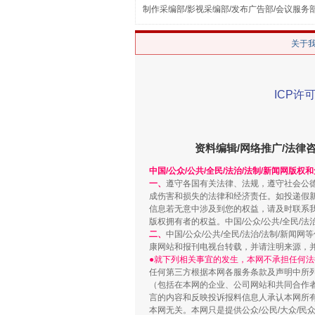
制作采编部/影视采编部/发布广告部/会议服务
关于
ICP许可
解纷+调解+退费，一次搞定
资料编辑/网络推广/法律
中国/公众/公共/全民/法治/法制/新闻网版权
一、
遵守各国有关法律、法规，遵守社会公
成伤害和损失的法律和经济责任。如投递假
信息若无意中涉及到您的权益，请及时联系
版权拥有者的权益。中国/公众/公共/全民/法
二、
中国/公众/公共/全民/法治/法制/
康网站和报刊电视台转载，并请注明来源，
●就下列相关事宜的发生，本网不承担任何法
任何第三方根据本网各服务条款及声明中所
站台名比不上好声名
（包括在本网的企业、公司网站和共同合作
言的内容和反映投诉报料信息人承认本网所
本网无关。本网只是提供公众/公民/大众/