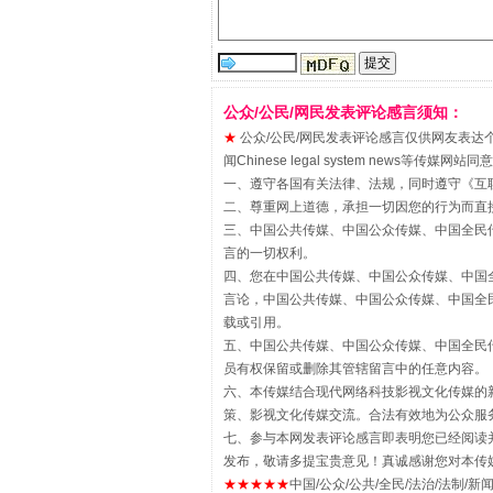
“刷贴”乱象丛生
公众/公民/网民发表评论感言须知：
★
公众/公民/网民发表评论感言仅供网友表达个人看法
闻Chinese legal system new
一、遵守各国有关法律、法规，同时遵守《
互
二、尊重网上道德，承担一切因您的行为而直
三、中国公共传媒、中国公众传媒、中国全民传媒China 
言的一切权利。
四、您在中国公共传媒、中国公众传媒、中国全民传媒Chin
言论，中国公共传媒、中国公众传媒、中国全民传媒China
载或引用。
五、中国公共传媒、中国公众传媒、中国全民传媒China 
揭批美国五大"原罪"
员有权保留或删除其管辖留言中的任意内容。
六、本传媒结合现代网络科技影视文化传媒的新
策、影视文化传媒交流。合法有效地为公众服
七、参与本网发表评论感言即表明您已经阅读并
发布，敬请多提宝贵意见！真诚感谢您对本传
★★★★★
中国/公众/公共/全民/法治/法制/新闻