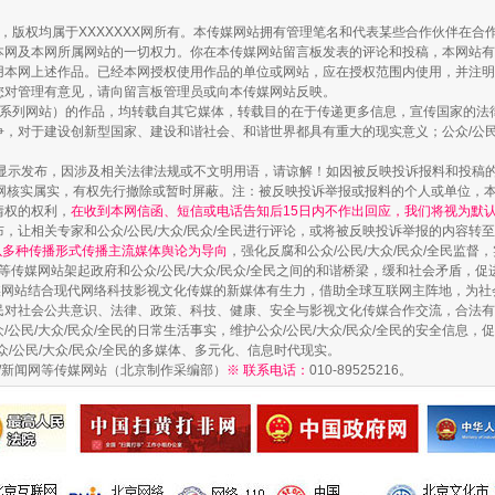
作品，版权均属于XXXXXXX网所有。本传媒网站拥有管理笔名和代表某些合作伙伴在
本网及本网所属网站的一切权力。你在本传媒网站留言板发表的评论和投稿，本网站有
本网上述作品。已经本网授权使用作品的单位或网站，应在授权范围内使用，并注明“来
您对管理有意见，请向留言板管理员或向本传媒网站反映。
本传媒系列网站）的作品，均转载自其它媒体，转载目的在于传递更多信息，宣传国家的
，对于建设创新型国家、建设和谐社会、和谐世界都具有重大的现实意义；公众/公民/
显示发布，因涉及相关法律法规或不文明用语，请谅解！如因被反映投诉报料和投稿
网核实属实，有权先行撤除或暂时屏蔽。注：被反映投诉举报或报料的个人或单位，
情权的权利，
在收到本网信函、短信或电话告知后15日内不作出回应，我们将视为默
，让相关专家和公众/公民/大众/民众/全民进行评论，或将被反映投诉举报的内容转
藏房
除了知识还要"留白"
网以多种传播形式传播主流媒体舆论为导向
，强化反腐和公众/公民/大众/民众/全民监
等传媒网站架起政府和公众/公民/大众/民众/全民之间的和谐桥梁，缓和社会矛盾，
媒网站结合现代网络科技影视文化传媒的新媒体有生力，借助全球互联网主阵地，为社会
全民对社会公共意识、法律、政策、科技、健康、安全与影视文化传媒合作交流，合法有效
公民/大众/民众/全民的日常生活事实，维护公众/公民/大众/民众/全民的安全信息，促
众/公民/大众/民众/全民的多媒体、多元化、信息时代现实。
法制/新闻网等传媒网站（北京制作采编部）
※ 联系电话：
010-89525216。