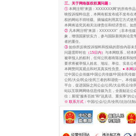
三、关于网络版权权属问题：
①
本网注明“来源：XXXXXXX网”的所有
映投诉报料信息，本网有权发布或不发布在
权的网站不得转载、摘编或利用其它方式使用
本网将追究其相关法律责任和经济责任。如
②
凡本网注明“来源：XXXXXXX”（非
象，增强国家软实力，参与国际新闻舆论竞争
者的重任。
③
如你所反映投诉报料和投稿的部份内容未
问题需即时在
（15日内）
与本网联系，经本
被举报人的权利，任何公民都有陈述权和知
要求将被举报人姓名、地址、单位、实名公布
漫山遍野的桃花与雪山、麦地、白
本网赞同其观点和对其真实性负责。
● 本
过中国公众传媒/中国公共传媒/中国全民传媒
公民/大众/民众/全民三者的和谐统一。本传
平台，促进国际之间公众/公民/大众/民众/
站以互联网网络信息传媒为主，全面贴近公众/
往；展现“服务百姓”和“说真话、重实事”的公
※ 联系方式：
中国/公众/公共/全民/法治/