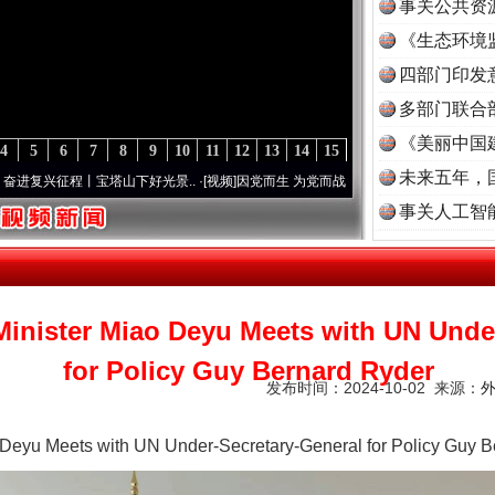
事关公共资
《生态环境
读
四部门印发
多部门联合
《美丽中国
4
5
6
7
8
9
10
11
12
13
14
15
未来五年，
兴征程丨宝塔山下好光景..
·[视频]
因党而生 为党而战——百年“纪”事⑧加强纪律..
·[视频
事关人工智
Minister Miao Deyu Meets with UN Unde
for Policy Guy Bernard Ryder
发布时间：2024-10-02 来源：
o Deyu Meets with UN Under-Secretary-General for Policy Guy 