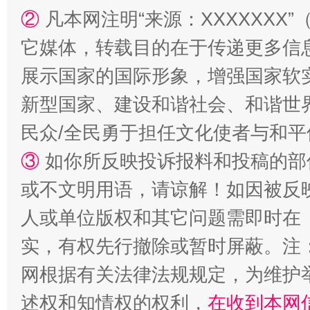
②
凡本网注明“来源：XXXXXX
它媒体，转载目的在于传递更多信
展示国家的国际形象，增强国家软
新型国家、建设和谐社会、和谐世界
民众/全民勇于担任文化使者与和
招工难、用工荒背后
③
如你所反映投诉报料和投稿的部
或不文明用语，请谅解！如因被反
人或单位版权和其它问题需即时在
实，有权先行撤除或暂时屏蔽。注
网根据有关法律法规规定，为维护
述权和知情权的权利，
在收到本网