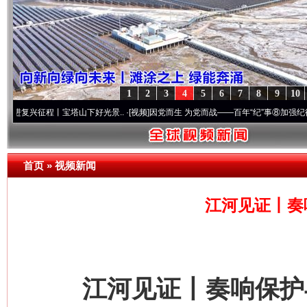
1
2
3
4
5
6
7
8
9
10
丨宝塔山下好光景..
·[视频]
因党而生 为党而战——百年“纪”事⑧加强纪律..
·[视频]
牢记
首页
»
视频新闻
江河见证丨奏
江河见证丨奏响保护