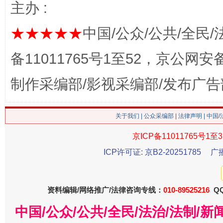
主办 :
★★★★★
中国/公众/公共/全民/
备11011765号1至52，京公网安备：
今
在谋一域中谋全局
制作采编部/影视采编部/发布广告
关于我们
|
公众采编部
|
法律声明
| 中国
京ICP备11011765号1至3
ICP许可证: 京B2-20251785
广
习近平的博鳌关键词
资料编辑/网络推广/法律咨询专线：
010-89525216
QQ
魏明亮
中国/公众/公共/全民/法治/法制/