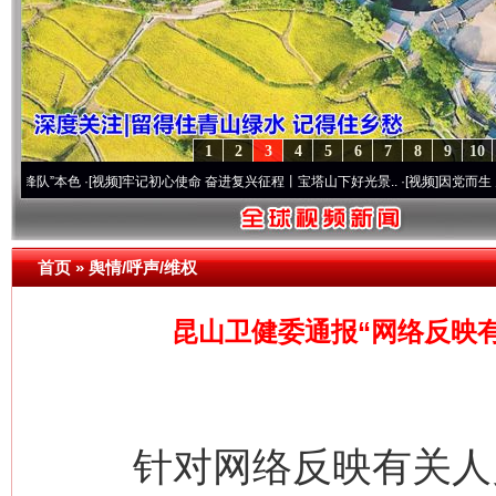
1
2
3
4
5
6
7
8
9
10
色
·[视频]
牢记初心使命 奋进复兴征程丨宝塔山下好光景..
·[视频]
因党而生 为党而战——
首页
»
舆情/呼声/维权
昆山卫健委通报“网络反映
针对网络反映有关人员