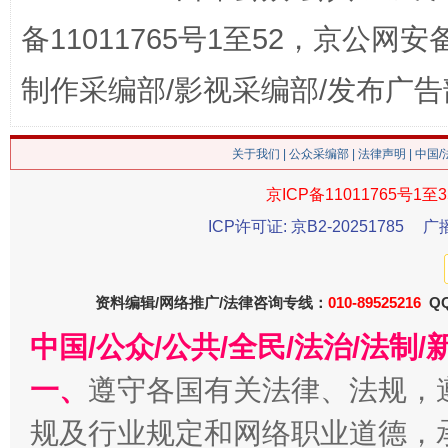
备11011765号1至52，京公网安备：
这是一记警钟！
谢
制作采编部/影视采编部/发布广告
关于我们
|
公众采编部
|
法律声明
| 中国
京ICP备11011765号1至3
ICP许可证: 京B2-20251785
广
资料编辑/网络推广/法律咨询专线：
010-89525216
QQ
今
在谋一域中谋全局
中国/公众/公共/全民/法治/法
一、
遵守各国有关法律、法规，
规及行业规定和网络职业道德，