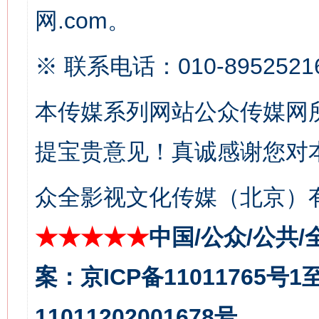
网.com。
这是一记警钟！
谢
※ 联系电话：010-8952521
本传媒系列网站公众传媒网
提宝贵意见！真诚感谢您对
众全影视文化传媒（北京）有
★★★★★
中国/公众/公共/
今
在谋一域中谋全局
案：京ICP备11011765号
11011202001678号。