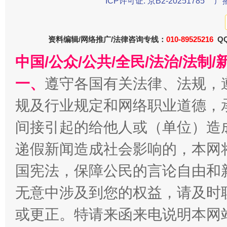
ICP许可证: 京B2-20251785
广
今
在谋一域中谋全局
资料编辑/网络推广/法律咨询专线：
010-89525216
QQ
中国/公众/公共/全民/法治/法
一、
遵守各国有关法律、法规，
规及行业规定和网络职业道德，
间接引起的给他人或（单位）造
递假新闻造成社会影响的，本网
习近平的博鳌关键词
魏明亮
国宪法，保障公民的言论自由和
无意中涉及到您的权益，请及时
或更正。特请来函来电说明本网