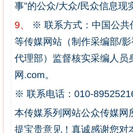
网上购药对药下症？
事”的公众/大众/民众信息现
9、
※ 联系方式：中国公共
等传媒网站（制作采编部/影
代理部）监督核实采编人员身
网.com。
这是一记警钟！
谢
※ 联系电话：010-8952521
本传媒系列网站公众传媒网
提宝贵意见！真诚感谢您对