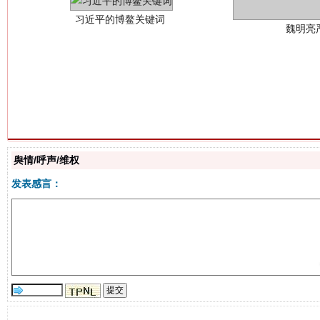
生
“刷贴”乱象丛生
舆情/呼声/维权
发表感言：
揭批美国五大"原罪"
"炒