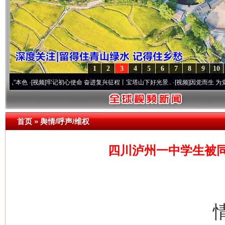
1
2
3
4
5
6
7
8
9
10
·[视频]
牢记初心使命 奋进复兴征程丨宝塔山下好光景..
·[视频]
因党而生 为党而战——百
首页
»
舆情/呼声/维权
四川泸州一中学生被