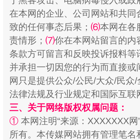
于黑客攻击、电脑病毒侵入或政
在本网的企业、公司网站和共同
致的任何事态后果；
⑹
本网在各
责情形；
⑺
你在本网站留言的内
条款方可留言和反映投诉报料等
并承担一切因您的行为而直接或
解纷+调解+退费，一次搞定
网只是提供公众/公民/大众/民
法律法规及行业规定和国际互联
三、关于网络版权权属问题：
①
本网注明“来源：XXXXXXX网
所有。本传媒网站拥有管理笔名