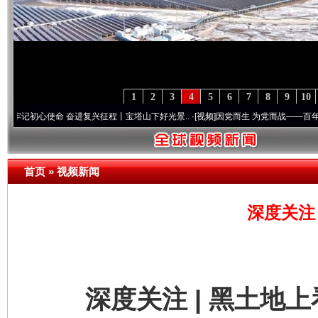
1
2
3
4
5
6
7
8
9
10
使命 奋进复兴征程丨宝塔山下好光景..
·[视频]
因党而生 为党而战——百年“纪”事⑧加强
首页
»
视频新闻
深度关注
深度关注 | 黑土地上