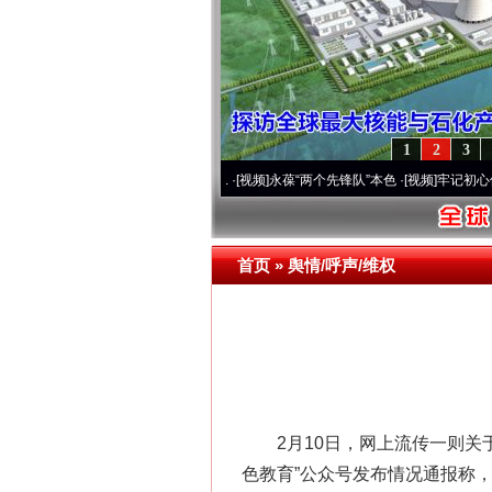
1
2
3
20周年 深刻改变雪域高原..
·[视频]
永葆“两个先锋队”本色
·[视频]
牢记初心使命 奋进
首页
»
舆情/呼声/维权
2月10日，网上流传一则关于
色教育”公众号发布情况通报称