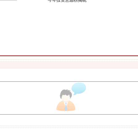
魏明亮严重违纪违法案透视
生物安全法正式实施