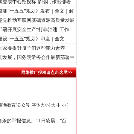
源交易中心招投标 多部门作出部署
监测“十五五”规划》发布｜全文｜解
意见推动互联网基础资源高质量发展
部署开展安全生产“打非治违”工作
建设“十五五”规划》印发｜全文
国家要提升孩子们这些能力素养
频]
牢记初心使命 奋进复兴征程丨“转折之城”激荡..
·[视频]
牢记初心使命 奋进复兴征程丨
能发展，国务院常务会作最新部署⇒
网络推广投稿请点击这里>>
“百色教育”公众号
字体大小[
大
中
小
]
杀的举报信息。11日凌晨，“百