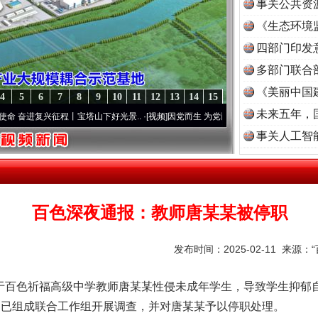
事关公共资
《生态环境
读
四部门印发
多部门联合
《美丽中国
4
5
6
7
8
9
10
11
12
13
14
15
未来五年，
复兴征程丨宝塔山下好光景..
·[视频]
因党而生 为党而战——百年“纪”事⑧加强纪律..
·[视
事关人工智
百色深夜通报：教师唐某某被停职
发布时间：2025-02-11 来源：
百色祈福高级中学教师唐某某性侵未成年学生，导致学生抑郁自
，已组成联合工作组开展调查，并对唐某某予以停职处理。