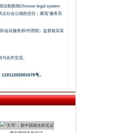
新闻Chinese legal system
/民众社会公德的交往；展现“服务百
法官巧妙执行解纠纷
部/会议服务部/代理部）监督核实采
助与合作交流。
011202001678号。
新中国诞生的见证