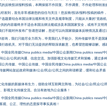
式的反映投诉报料投稿，本网保留不作回复、不作调查、不作处理和转发
稿已经发到，首先非常感谢您的信任与关注！您反映/投诉/报料/投稿的稿
选题要结合本国法律法规和有关文件及规章制度，只能从大量的“党政机关部
您提供的内容最终并不适合本国法律法规或涉及本国国家安全，或有不文明
我们不能对外发布广告请您谅解，您还可以向国家级媒体反映情况及通过
律咨询，我们只能尽全力而为，毕竟我们人手较少。另外传媒毕竟不是国
级行政机关。对于我们无法提供的帮助深表歉意，也希望您能够谅解。感
hina publics media/中国公众新闻China publics news/中国法制
之间公众/公民的沟通、信息交流。加强影视文化传媒艺术和策略，通过多
茶叶“炒上天”
、中国公众传媒、中国全民传媒China publics media/中国公众新闻Chi
tem news等传媒网站架起政府和媒体/公众/民众/公民之间的和谐桥梁，缓和
化传媒的新媒体有生力，借助全球互联网主阵地，为社会/公众/民众/公
策、影视文化传媒交流。合法有效地为公众服务！
hina publics media/中国公众新闻China publics news/中国法制
以客观、公正、理性的态度探寻事实真相！