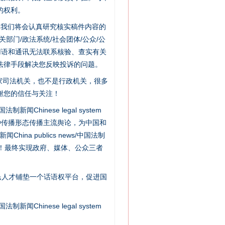
的权利。
件，我们将会认真研究核实稿件内容的
门/政法系统/社会团体/公众/公
用语和通讯无法联系核验、查实有关
法律手段解决您反映投诉的问题。
家司法机关，也不是行政机关，很多
谢您的信任与关注！
新闻Chinese legal system
种传播形态传播主流舆论，为中国和
“神药”背后的真相
na publics news/中国法制
社会矛盾！最终实现政府、媒体、公众三者
民人才铺垫一个话语权平台，促进国
新闻Chinese legal system