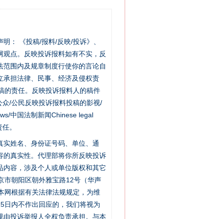
站严肃声明： 《投稿/报料/反映/投诉》、
网观点。反映投诉报料如有不实，反
法范围内及规章制度行使你的言论自
立承担法律、民事、经济及侵权责
稿的责任。反映投诉报料人的稿件
众/公民反映投诉报料投稿的影视/
s/中国法制新闻Chinese legal
责任。
的真实姓名、身份证号码、单位、通
容的真实性。代理部将你所反映投诉
品内容，涉及个人或单位版权和其它
京市朝阳区朝外雅宝路12号（华声
：本网根据有关法律法规规定，为维
5日内不作出回应的，我们将视为
规由投诉举报人全权负责承担。与本