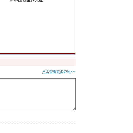
千亩耕地变“别墅”
点击查看更多评论>>
别拿“量子”当幌子