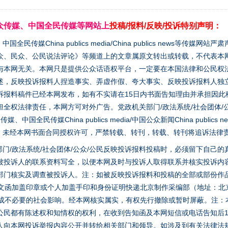
众传媒、中国全民传媒等网站上
投稿/报料/反映/投诉特别声明：
媒China publics media/China publics news等传媒网
众、民众、公民说法评论》等频道上的文章属原文转出或转载，不代表本
与本网无关。本网只是提供公众话语权平台，一定要在本国法律和公民权
述，反映投诉报料人捏造事实、弄虚作假、夸大事实、反映投诉报料人独
诉报料稿件已经本网发布，如有不实请在15日内书面告知理由并承担因此
全权法律责任，本网方可对外广告。党政机关部门/政法系统/社会团体/公
全民传媒China publics media/中国公众新闻China publics new
家版权。未经本网书面合同授权许可，严禁转载、转刊，转载、转刊将追诉法律
门/政法系统/社会团体/公众/公民反映投诉报料投稿时，必须留下自己
被投诉人的联系资料写全，以便本网及时与投诉人取得联系并核实投诉内
部门核实及调查被投诉人。注：如被反映投诉报料和投稿的全部或部份作
面文函加盖印章或个人加盖手印和身份证明快递北京制作采编部（地址：北
避免造成不必要的社会影响。经本网核实属实，有权先行撤除或暂时屏蔽。注
公民都有陈述权和知情权的权利，在收到告知函及本网短信或电话告知后1
人向本网投诉举报内容公开并转给相关部门和领导。如涉及到有关法律法