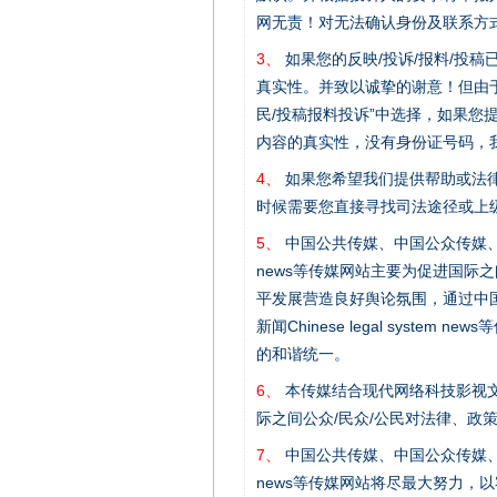
网无责！对无法确认身份及联系方
3、
如果您的反映/投诉/报料/投
真实性。并致以诚挚的谢意！但由于
民/投稿报料投诉”中选择，如果
内容的真实性，没有身份证号码，
4、
如果您希望我们提供帮助或法
时候需要您直接寻找司法途径或上
5、
中国公共传媒、中国公众传媒、中国全民传媒C
news等传媒网站主要为促进国际
网上购药对药下症？
平发展营造良好舆论氛围，通过中国公共传媒
新闻Chinese legal sys
的和谐统一。
6、
本传媒结合现代网络科技影视文
际之间公众/民众/公民对法律、政
7、
中国公共传媒、中国公众传媒、中国全民传媒C
news等传媒网站将尽最大努力，