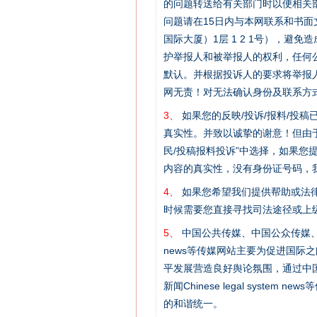
的问题转送给有关部门时以便相关
问题请在15日内与本网联系和书
国际大厦）1层 1 2 1号），
护举报人和被举报人的权利，任何
默认。并根据投诉人的要求将举报
网无责！对无法确认身份及联系方
3、
如果您的反映/投诉/报料/投
真实性。并致以诚挚的谢意！但由于
民/投稿报料投诉”中选择，如果
内容的真实性，没有身份证号码，
4、
如果您希望我们提供帮助或法
时候需要您直接寻找司法途径或上
5、
中国公共传媒、中国公众传媒、中国全民传媒C
网上购药对药下症？
news等传媒网站主要为促进国际
平发展营造良好舆论氛围，通过中国公共传媒
新闻Chinese legal sys
的和谐统一。