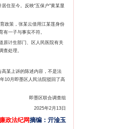
并居住至今。反映“五保户”黄某显
育政策，张某云借用江某莲身份
育有一子与事实不符。
道原计生部门、区人民医院有关
调查处理。
告高某上诉的陈述内容，不是法
年10月即墨区人民法院驳回了高
即墨区联合调查组
2025年2月13日
廉政法纪网
摘编
：
亓淦玉