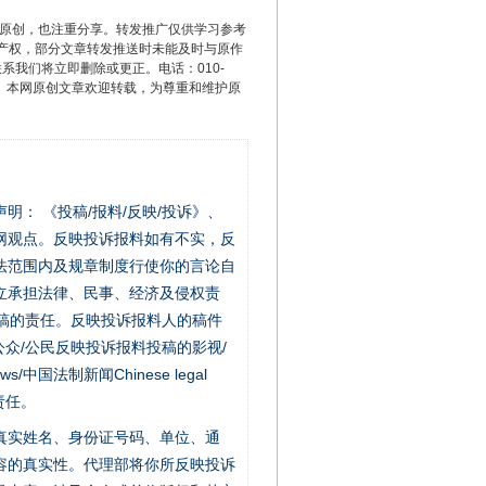
重原创，也注重分享。转发推广仅供学习参考
产权，部分文章转发推送时未能及时与原作
联系我们将立即删除或更正。电话：010-
2 1号。本网原创文章欢迎转载，为尊重和维护原
站严肃声明： 《投稿/报料/反映/投诉》、
网观点。反映投诉报料如有不实，反
法范围内及规章制度行使你的言论自
立承担法律、民事、经济及侵权责
稿的责任。反映投诉报料人的稿件
众/公民反映投诉报料投稿的影视/
s/中国法制新闻Chinese legal
责任。
的真实姓名、身份证号码、单位、通
容的真实性。代理部将你所反映投诉