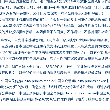
部门核实及调查被投诉人。注：如被反映投诉报料和投稿的全部或部份作
面文函加盖印章或个人加盖手印和身份证明快递北京制作采编部（地址：北
避免造成不必要的社会影响。经本网核实属实，有权先行撤除或暂时屏蔽。注
公民都有陈述权和知情权的权利，在收到告知函及本网短信或电话告知后1
人向本网投诉举报内容公开并转给相关部门和领导。如涉及到有关法律法
式的反映投诉报料投稿，本网保留不作回复、不作调查、不作处理和转发
稿已经发到，首先非常感谢您的信任与关注！您反映/投诉/报料/投稿的稿
选题要结合本国法律法规和有关文件及规章制度，只能从大量的“党政机关部
您提供的内容最终并不适合本国法律法规或涉及本国国家安全，或有不文明
我们不能对外发布广告请您谅解，您还可以向国家级媒体反映情况及通过
律咨询，我们只能尽全力而为，毕竟我们人手较少。另外传媒毕竟不是国
级行政机关。对于我们无法提供的帮助深表歉意，也希望您能够谅解。感
hina publics media/中国公众新闻China publics news/中国法制
茶叶“炒上天”
之间公众/公民的沟通、信息交流。加强影视文化传媒艺术和策略，通过多
、中国公众传媒、中国全民传媒China publics media/中国公众新闻Chi
tem news等传媒网站架起政府和媒体/公众/民众/公民之间的和谐桥梁，缓和