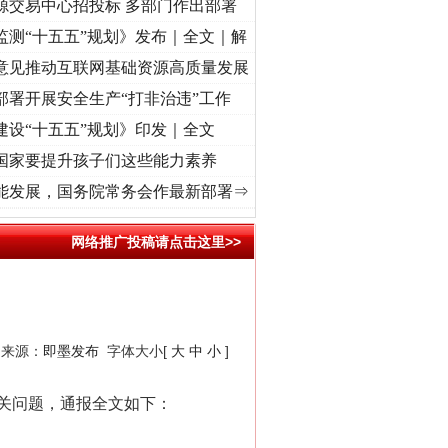
源交易中心招投标 多部门作出部署
监测“十五五”规划》发布｜全文｜解
意见推动互联网基础资源高质量发展
部署开展安全生产“打非治违”工作
建设“十五五”规划》印发｜全文
国家要提升孩子们这些能力素养
使命 奋进复兴征程丨“转折之城”激荡..
·[视频]
牢记初心使命 奋进复兴征程丨红船起航处
能发展，国务院常务会作最新部署⇒
网络推广投稿请点击这里>>
4 来源：
即墨发布
字体大小[
大
中
小
]
关问题，通报全文如下：