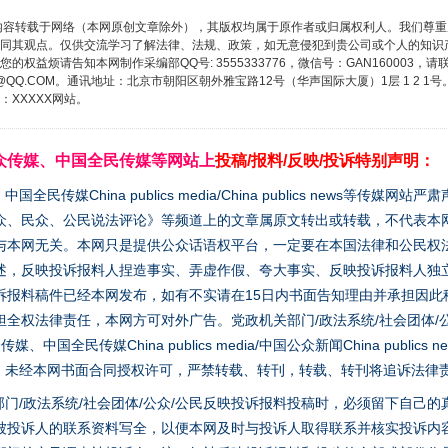
内容转载于网络（本网原创文章除外），其版权均属于原作者或归属权利人。我们尊
同其观点。仅供交流学习了解法律、法规、政策，如无意侵犯到贵公司或个人的知识
权益烦请告知本网制作采编部QQ号: 3555333776，微信号：GAN160003，请
3776@QQ.COM。通讯地址：北京市朝阳区朝外雅宝路12号（华声国际大厦）1层 1 
XXXXX网站。
众传媒、中国全民传媒等网站上
投稿/报料/反映/投诉特别声明：
媒China publics media/China publics news等传媒网
众、民众、公民说法评论》等频道上的文章属原文转出或转载，不代表本
与本网无关。本网只是提供公众话语权平台，一定要在本国法律和公民权
述，反映投诉报料人捏造事实、弄虚作假、夸大事实、反映投诉报料人独
诉报料稿件已经本网发布，如有不实请在15日内书面告知理由并承担因此
全权法律责任，本网方可对外广告。党政机关部门/政法系统/社会团体/公
全民传媒China publics media/中国公众新闻China publics new
家版权。未经本网书面合同授权许可，严禁转载、转刊，转载、转刊将追诉法律
门/政法系统/社会团体/公众/公民反映投诉报料投稿时，必须留下自己
被投诉人的联系资料写全，以便本网及时与投诉人取得联系并核实投诉内