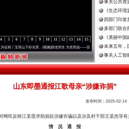
事关公共资
《生态环境
读
四部门印发
多部门联合
《美丽中国
4
5
6
7
8
9
10
11
12
13
14
15
未来五年，
宝塔山下好光景..
·[视频]
因党而生 为党而战——百年“纪”事⑧加强纪律..
·[视频]
牢记初心
事关人工智
山东即墨通报江歌母亲“涉嫌诈捐”
发布时间：2025-02-1
网民反映江某莲求助捐款涉嫌诈骗以及涉及村干部王某杰等有
情 况 通 报