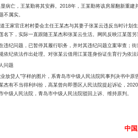
黄某显病亡，王某勤将其安葬。2018年，王某勤将该房屋翻新重建
题不属实。
道王家官庄村村委会主任王某杰与其妻子张某云违反当时计划生
莲名下，实际一直跟随王某杰和张某云生活。网民反映江某莲另
违纪问题，已暂停其履行职务，并对其违纪问题立案审查；街
规依纪依法作出处理。对张某云借用江某莲身份证生育行为依法
人问题
放贷人”字样的图片，系青岛市中级人民法院民事判决书中原
某杰有不当得利纠纷，高某曾向即墨区人民法院提起诉讼，2020
市中级人民法院，青岛市中级人民法院驳回上诉、维持原判。
中国