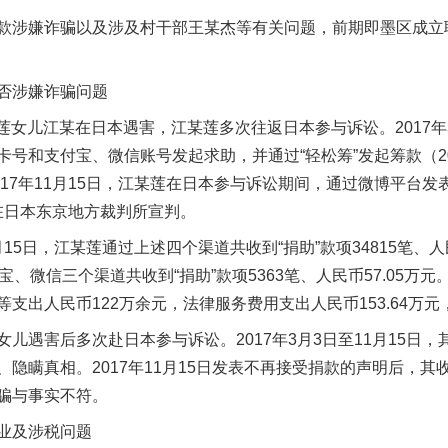
涉嫌诈骗以及涉及村干部王某杰等有关问题，前期即墨区成立
否涉嫌诈骗问题
莲女儿江某在日本遇害，江某莲多次往返日本参与诉讼。2017年
号和支付宝、微信账号发起求助，并通过“轻松筹”发起筹款（201
017年11月15日，江某莲在日本参与诉讼期间，通过微博平台
案在日本东京地方裁判所宣判。
5日，江某莲通过上述四个渠道共收到“捐助”款项34815笔、人民币3
、微信三个渠道共收到“捐助”款项5363笔、人民币57.05万元
支出人民币122万余元，法律服务费用支出人民币153.64万元，
遇害后多次赴日本参与诉讼。2017年3月3日至11月15日，
隐瞒真相。2017年11月15日发表不再接受捐款的声明后，
骗与事实不符。
业及涉税问题