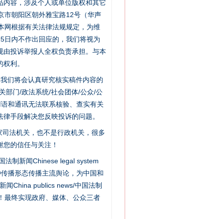
品内容，涉及个人或单位版权和其它
京市朝阳区朝外雅宝路12号（华声
：本网根据有关法律法规规定，为维
5日内不作出回应的，我们将视为
规由投诉举报人全权负责承担。与本
的权利。
件，我们将会认真研究核实稿件内容的
门/政法系统/社会团体/公众/公
用语和通讯无法联系核验、查实有关
法律手段解决您反映投诉的问题。
家司法机关，也不是行政机关，很多
谢您的信任与关注！
新闻Chinese legal system
“神药”背后的真相
种传播形态传播主流舆论，为中国和
na publics news/中国法制
社会矛盾！最终实现政府、媒体、公众三者