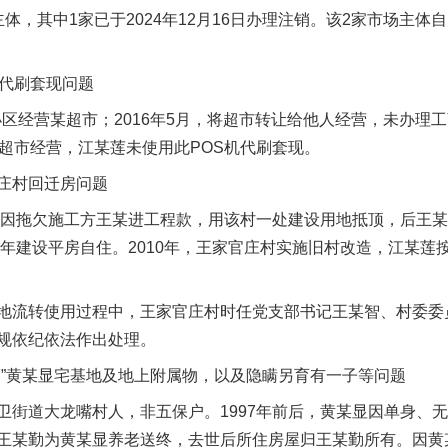
，其中1家已于2024年12月16日办理注销。该2家市场主体
代刷套现问题
区经营某超市；2016年5月，将超市转让给他人经营，未办理
于超市经营，江某莲未使用此POS机代刷套现。
庄村回迁房问题
因拖欠施工方王某进工程款，用该村一处建设用地抵顶，后王某进
6年建设平房自住。2010年，王家官庄村实施旧村改造，江某
流转使用过程中，王家官庄村时任党支部书记王某智、村委委
规依纪依法作出处理。
黄某显宅基地及地上附属物，以及隐瞒另育有一子等问题
道大龙嘴村人，非五保户。1997年前后，黄某显因单身、无
王某勤为黄某显养老送终，去世后所住房屋归王某勤所有。因黄