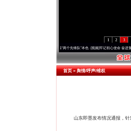
1
2
3
深刻改变雪域高原..
·[视频]
永葆“两个先锋队”本色
·[视频]
牢记初心使命 奋进复兴征程丨
首页
»
舆情/呼声/维权
山东即墨发布情况通报，针对