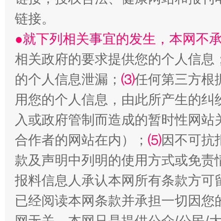
链接。
●就下列相关事宜的发生，本网不
生
“刷贴”乱象丛生
相关政府的要求提供您的个人信息
的个人信息泄漏；
⑶
任何第三方根
用您的个人信息，由此所产生的纠
入或政府管制而造成的暂时性网站
合作者的网站在内）；
⑸
因不可抗
款及声明中列明的使用方式或免责
揭批美国五大"原罪"
"炒
报料信息人承认本网所有条款方可
已经阅读本网条款并承担一切因您
网无关。本网只是提供公众/公民/