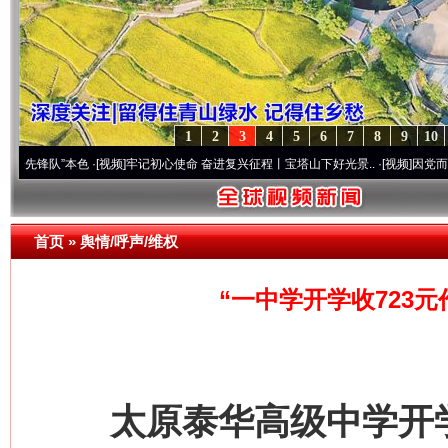
1
2
3
4
5
6
7
8
9
10
”本色
·[视频]
牢记初心使命 奋进复兴征程丨宝塔山下好光景..
·[视频]
因党而生 为党而战
首页
»
舆情/呼声/维权
“一中学开学收723
太原泰华高级中学开学收