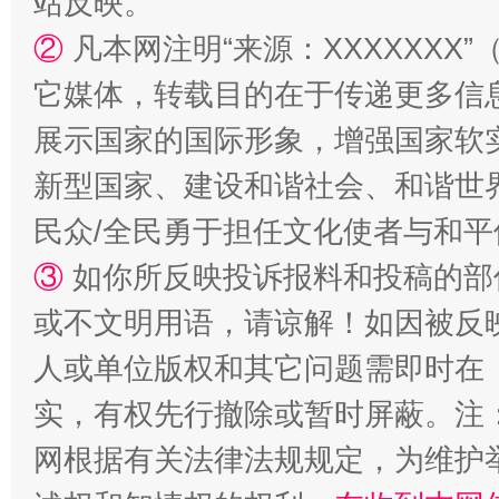
站反映。
②
凡本网注明“来源：XXXXXX
它媒体，转载目的在于传递更多信
展示国家的国际形象，增强国家软
新型国家、建设和谐社会、和谐世界
民众/全民勇于担任文化使者与和
③
如你所反映投诉报料和投稿的部
漫山遍野的桃花与雪山、麦地、白藏房
除了
或不文明用语，请谅解！如因被反
人或单位版权和其它问题需即时在
实，有权先行撤除或暂时屏蔽。注
网根据有关法律法规规定，为维护