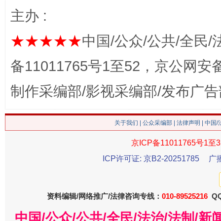
主办 :
★★★★★
中国/公众/公共/全民/
备11011765号1至52，京公网安备：
制作采编部/影视采编部/发布广告
这是一记警钟！
谢
关于我们
|
公众采编部
|
法律声明
| 中国
京ICP备11011765号1至3
ICP许可证: 京B2-20251785
广
资料编辑/网络推广/法律咨询专线：
010-89525216
QQ
中国/公众/公共/全民/法治/法制/