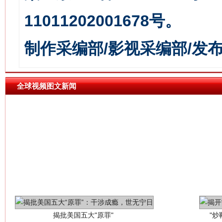
11011202001678号。
生
“刷贴”乱象丛生
制作采编部/影视采编部/发
全球视频图文新闻
揭批美国五大"原罪"
"炒