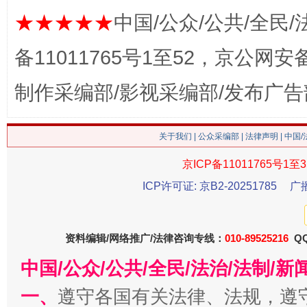
★★★★★
中国/公众/公共/全民/
备11011765号1至52，京公网安备：
制作采编部/影视采编部/发布广告
习近平的博鳌关键词
关于我们
|
公众采编部
|
法律声明
| 中国
魏明亮
京ICP备11011765号1至3
ICP许可证: 京B2-20251785
广
资料编辑/网络推广/法律咨询专线：
010-89525216
QQ
中国/公众/公共/全民/法治/法制/
一、
遵守各国有关法律、法规，遵