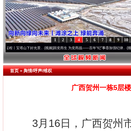
1
2
3
4
5
6
7
8
9
10
塔山下好光景..
·[视频]
因党而生 为党而战——百年“纪”事⑧加强纪律..
·[视频]
牢记初心
首页
»
舆情/呼声/维权
广西贺州一栋5层
3月16日，广西贺州市