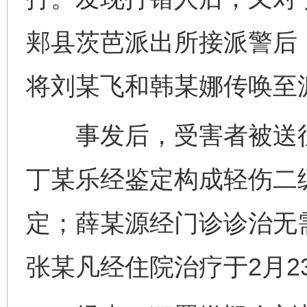
郏县茨芭派出所接派警后
将刘某飞和韩某娜传唤至
事发后，受害者被送往郏
丁某乐经鉴定构成轻伤二
定；薛某源经门诊诊治无需
张某凡经住院治疗于2月2