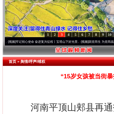
1
2
3
4
5
6
7
8
9
10
牢记初心使命 奋进复兴征程丨宝塔山下好光景..
·[视频]
因党而生 为党而战——百年“纪”
首页
»
舆情/呼声/维权
“15岁女孩被当街
河南平顶山郏县再通报