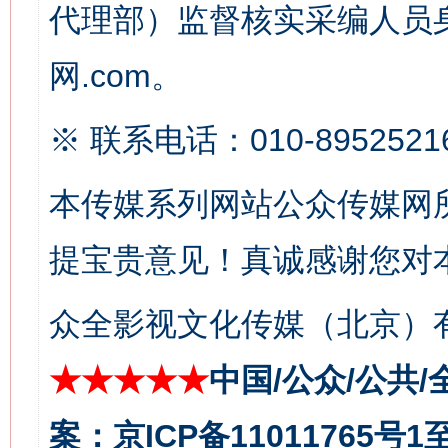
代理部）监督核实采编人员身
这是一记警钟！
谢
网.com。
※ 联系电话：010-8952521
本传媒系列网站公众传媒网
提宝贵意见！真诚感谢您对
今
众全影视文化传媒（北京）有
在谋一域中谋全局
★★★★★
中国/公众/公共/
案：京ICP备11011765号