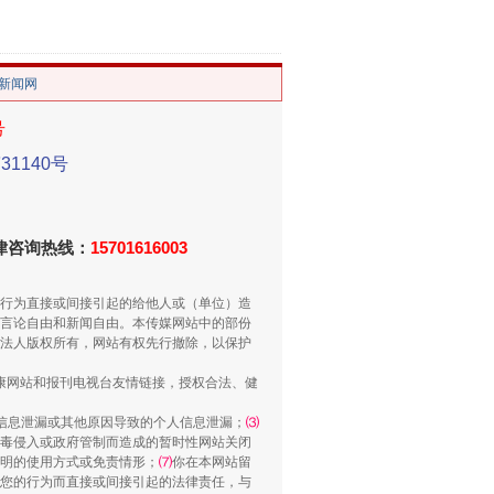
。
/新闻网
号
1140号
法律咨询热线：
15701616003
用生命托举生命
行为直接或间接引起的给他人或（单位）造
言论自由和新闻自由。本传媒网站中的部份
法人版权所有，网站有权先行撤除，以保护
健康网站和报刊电视台友情链接，授权合法、健
信息泄漏或其他原因导致的个人信息泄漏；
⑶
毒侵入或政府管制而造成的暂时性网站关闭
明的使用方式或免责情形；
⑺
你在本网站留
您的行为而直接或间接引起的法律责任，与