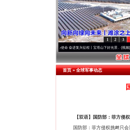
1
2
3
个先锋队”本色
·[视频]
牢记初心使命 奋进复兴征程丨宝塔山下好光景..
·[视频]
因党而生 
首页
»
全球军事动态
【双语】国防部：菲方侵权挑
国防部：菲方侵权挑衅只会