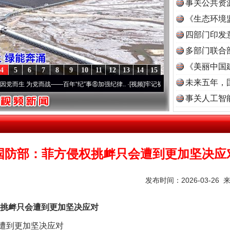
事关公共资
《生态环境
读
四部门印发
多部门联合
《美丽中国
4
5
6
7
8
9
10
11
12
13
14
15
未来五年，
为党而战——百年“纪”事⑧加强纪律..
·[视频]
牢记初心使命 奋进复兴征程丨“转折之城”激
事关人工智
国防部：菲方侵权挑衅只会遭到更加坚决应
发布时间：2026-03-26 
衅只会遭到更加坚决应对
遭到更加坚决应对