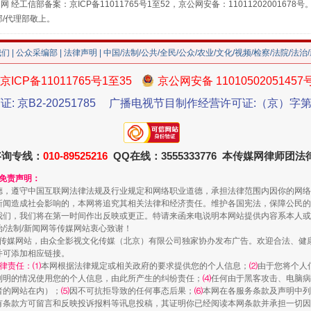
网 经工信部备案：京ICP备11011765号1至52，京公网安备：11011202001678号
部/代理部敬上。
我们
|
公众采编部
|
法律声明
| 中国/法制/公共/全民/公众/农业/文化/视频/检察/法院/法治
京ICP备11011765号1至35
京公网安备 11010502051457
证: 京B2-20251785
广播电视节目制作经营许可证:（京）字第3
咨询专线：
010-89525216
QQ在线：3555333776 本传媒网律师团
藏房
除了知识还要"留白"
和免责声明：
德，遵守中国互联网法律法规及行业规定和网络职业道德，承担法律范围内因你的网络
新闻造成社会影响的，本网将追究其相关法律和经济责任。维护各国宪法，保障公民的
我们，我们将在第一时间作出反映或更正。特请来函来电说明本网站提供内容系本人或
治/法制/新闻网等传媒网站衷心致谢！
新闻网等传媒网站，由众全影视文化传媒（北京）有限公司独家协办发布广告。欢迎合法、
并可添加相应链接。
律责任：⑴
本网根据法律规定或相关政府的要求提供您的个人信息；
⑵
由于您将个人
列明的情况使用您的个人信息，由此所产生的纠纷责任；
⑷
任何由于黑客攻击、电脑病
者的网站在内）；
⑸
因不可抗拒导致的任何事态后果；
⑹
本网在各服务条款及声明中列
有条款方可留言和反映投诉报料等讯息投稿，其证明你已经阅读本网条款并承担一切因