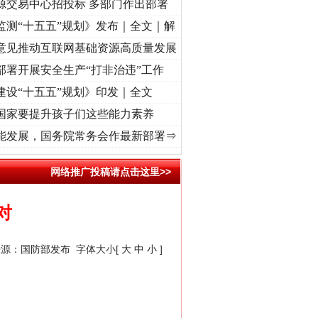
源交易中心招投标 多部门作出部署
监测“十五五”规划》发布｜全文｜解
意见推动互联网基础资源高质量发展
部署开展安全生产“打非治违”工作
建设“十五五”规划》印发｜全文
国家要提升孩子们这些能力素养
荡..
·[视频]
牢记初心使命 奋进复兴征程丨红船起航处 潮起..
·[视频]
一首歌的时间，读
能发展，国务院常务会作最新部署⇒
网络推广投稿请点击这里>>
对
来源：
国防部发布
字体大小[
大
中
小
]