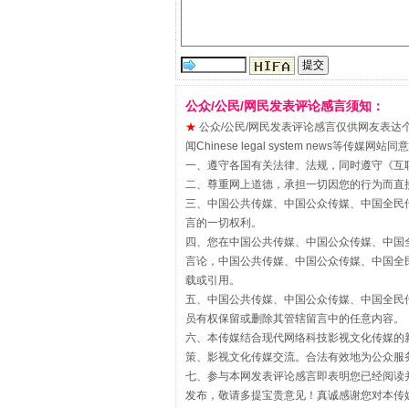
公众/公民/网民发表评论感言须知：
★
公众/公民/网民发表评论感言仅供网友表达个人看法
闻Chinese legal system new
解纷+调解+退费，一次搞定
一、遵守各国有关法律、法规，同时遵守《
互
二、尊重网上道德，承担一切因您的行为而直
三、中国公共传媒、中国公众传媒、中国全民传媒China 
言的一切权利。
四、您在中国公共传媒、中国公众传媒、中国全民传媒Chin
言论，中国公共传媒、中国公众传媒、中国全民传媒China
载或引用。
五、中国公共传媒、中国公众传媒、中国全民传媒China 
员有权保留或删除其管辖留言中的任意内容。
六、本传媒结合现代网络科技影视文化传媒的新
策、影视文化传媒交流。合法有效地为公众服
七、参与本网发表评论感言即表明您已经阅读并
站台名比不上好声名
发布，敬请多提宝贵意见！真诚感谢您对本传