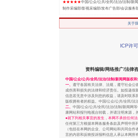
★★★★★
中国/公众/公共/全民/法治/法制/新闻
制作采编部/影视采编部/发布广告部/会议服务
关于
ICP许可
资料编辑/网络推广/法律
漫山遍野的桃花与雪山、麦地、白
中国/公众/公共/全民/法治/法制/新闻网版权
一、
遵守各国有关法律、法规，遵守社会公
成伤害和损失的法律和经济责任。如投递假
信息若无意中涉及到您的权益，请及时联系
版权拥有者的权益。中国/公众/公共/全民/法
二、
中国/公众/公共/全民/法治/法制/
康网站和报刊电视台转载，并请注明来源，
●就下列相关事宜的发生，本网不承担任何法
任何第三方根据本网各服务条款及声明中所
（包括在本网的企业、公司网站和共同合作
言的内容和反映投诉报料信息人承认本网所