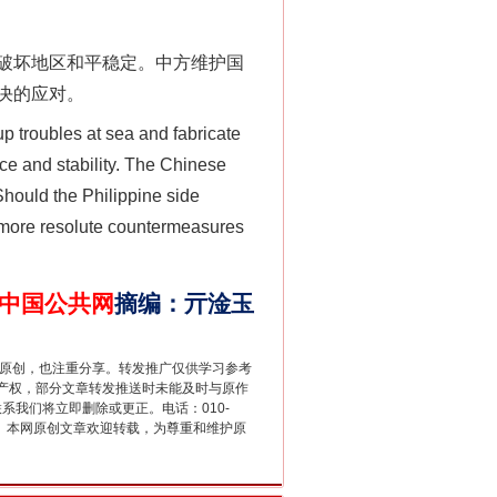
破坏地区和平稳定。中方维护国
决的应对。
p troubles at sea and fabricate
ce and stability. The Chinese
 Should the Philippine side
ce more resolute countermeasures
中国公共网
千亩耕地变“别墅”
摘编
：
亓淦玉
重原创，也注重分享。转发推广仅供学习参考
产权，部分文章转发推送时未能及时与原作
联系我们将立即删除或更正。电话：010-
2 1号。本网原创文章欢迎转载，为尊重和维护原