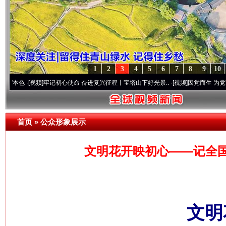
1
2
3
4
5
6
7
8
9
10
[视频]
牢记初心使命 奋进复兴征程丨宝塔山下好光景..
·[视频]
因党而生 为党而战——百年
首页
»
公众形象展示
文明花开映初心——记全
文明