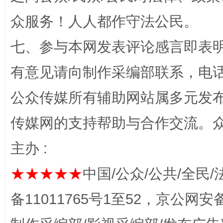
众服务！人人都作守法公民。
七、参与本网发表评论感言即表明
网上购药对药下症？
有意见请向制作采编部联系，电话：0
公众传媒所有辅助网站属多元发
传媒网的支持帮助与合作交流。
主办 :
★★★★★
中国/公众/公共/全民/
这是一记警钟！
谢
备11011765号1至52，京公网安备：