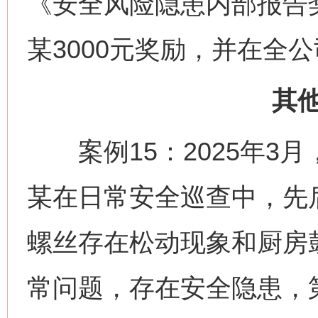
《安全风险隐患内部报告
某3000元奖励，并在全
其
案例15：2025年3
某在日常安全巡查中，先
螺丝存在松动现象和厨房
常问题，存在安全隐患，