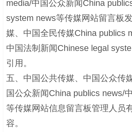
media/中国公众新闻China public
system news等传媒网站留
媒、中国全民传媒China publics me
中国法制新闻Chinese legal 
漫山遍野的桃花与雪山、麦地、白藏房
除了
引用。
五、中国公共传媒、中国公众传媒、中国全
国公众新闻China publics news/中
等传媒网站信息留言板管理人员
容。