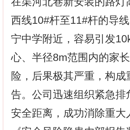
在渠河北巷新安装的路灯高
西线10#杆至11#杆的
宁中学附近，容易引发10
心、半径8m范围内的家
险，后果极其严重，构成
告。公司迅速组织紧急排危
安全距离，成功消除重大