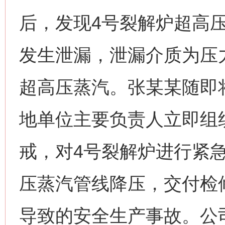
后，发现4号裂解炉超高
发生泄漏，泄漏介质为压力1
超高压蒸汽。张某某随即
地单位主要负责人立即组
戒，对4号裂解炉进行紧
压蒸汽管线降压，交付检
导致的安全生产事故。公