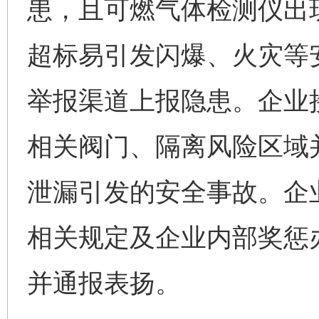
患，且可燃气体检测仪出
超标易引发闪爆、火灾等
举报渠道上报隐患。企业
相关阀门、隔离风险区域
泄漏引发的安全事故。企
相关规定及企业内部奖惩办
并通报表扬。