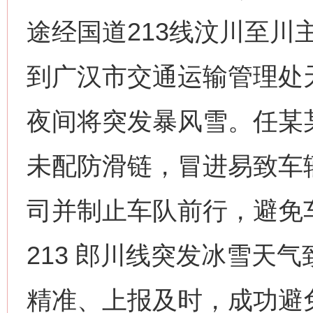
途经国道213线汶川至川主
到广汉市交通运输管理处
夜间将突发暴风雪。任某
未配防滑链，冒进易致车
司并制止车队前行，避免
213 郎川线突发冰雪天
精准、上报及时，成功避