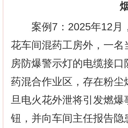
案例7：2025年12
花车间混药工房外，一名
房防爆警示灯的电缆接口
药混合作业区，存在粉尘
旦电火花外泄将引发燃爆
钮，并向车间主任报告隐