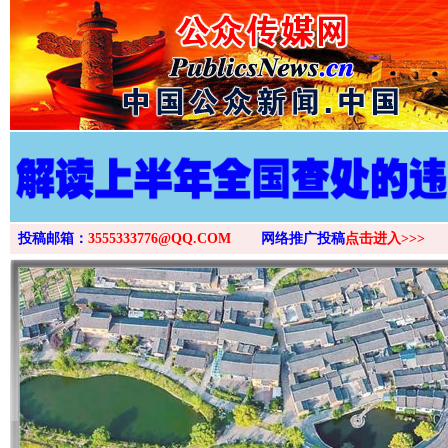
投稿邮箱：
3555333776@QQ.COM
网络推广投稿
点击进入>>>