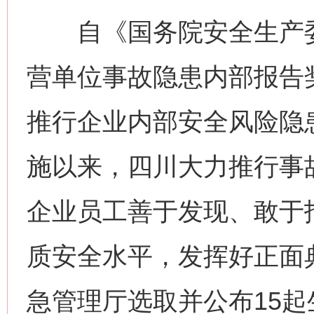
自《国务院安全生产委
营单位事故隐患内部报告
推行企业内部安全风险隐
施以来，四川大力推行事
企业员工善于发现、敢于
质安全水平，发挥好正面
急管理厅选取并公布15