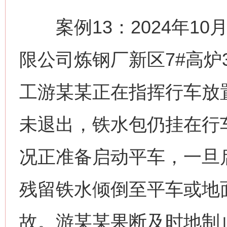
案例13：2024年10
限公司炼钢厂新区7#高炉
工游某某正在指挥行车放
未退出，铁水包仍挂在行
况正准备启动平车，一旦
残留铁水倾倒至平车或地
故。游某某果断及时地制