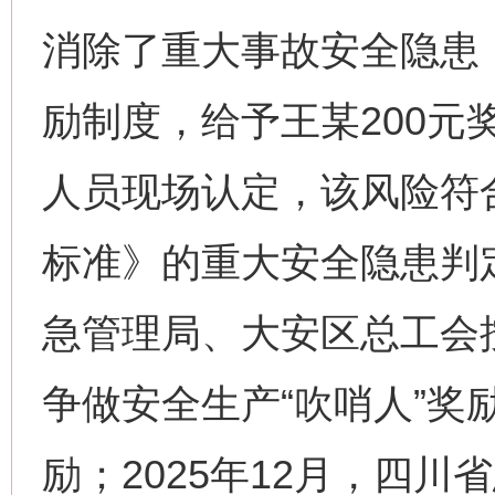
消除了重大事故安全隐患
励制度，给予王某200元
人员现场认定，该风险符
标准》的重大安全隐患判定
急管理局、大安区总工会
争做安全生产“吹哨人”奖
励；2025年12月，四川