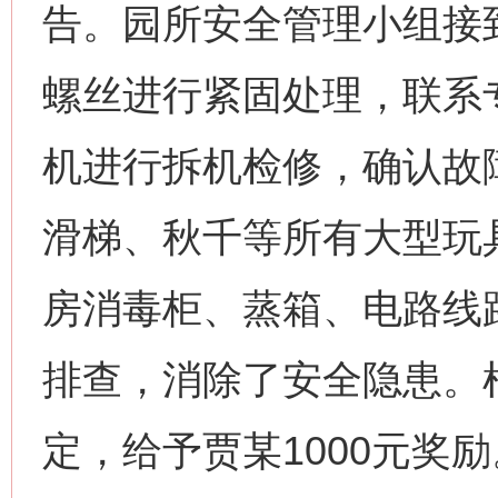
告。园所安全管理小组接
螺丝进行紧固处理，联系
机进行拆机检修，确认故
滑梯、秋千等所有大型玩
房消毒柜、蒸箱、电路线
网上购药对药下症？
排查，消除了安全隐患。
定，给予贾某1000元奖励