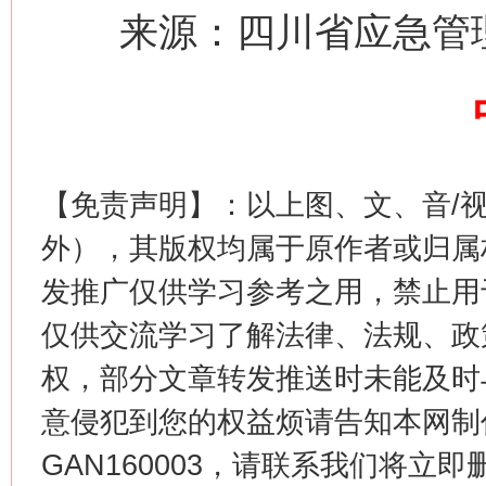
来源：四川省应急管
这是一记警钟！
谢
【免责声明】：以上图、文、音/
外），其版权均属于原作者或归属
发推广仅供学习参考之用，禁止用
仅供交流学习了解法律、法规、政
权，部分文章转发推送时未能及时
意侵犯到您的权益烦请告知本网制作采编
今
在谋一域中谋全局
GAN160003，请联系我们将立即删