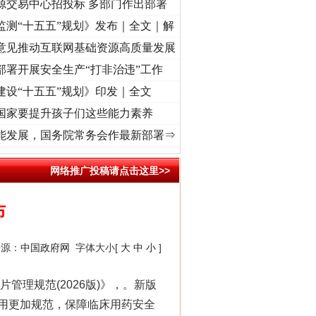
源交易中心招投标 多部门作出部署
监测“十五五”规划》发布｜全文｜解
意见推动互联网基础资源高质量发展
部署开展安全生产“打非治违”工作
建设“十五五”规划》印发｜全文
国家要提升孩子们这些能力素养
初心使命 奋进复兴征程丨“转折之城”激荡..
·[视频]
牢记初心使命 奋进复兴征程丨红船起航
能发展，国务院常务会作最新部署⇒
网络推广投稿请点击这里>>
布
来源：
中国政府网
字体大小[
大
中
小
]
理规范(2026版)》，。新版
用更加规范，保障临床用药安全