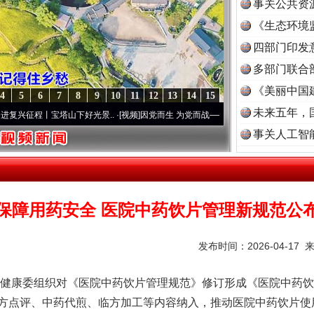
事关公共资
《生态环境
读
四部门印发
多部门联合
《美丽中国
4
5
6
7
8
9
10
11
12
13
14
15
未来五年，
丨宝塔山下好光景..
·[视频]
因党而生 为党而战——百年“纪”事⑧加强纪律..
·[视频]
牢记
事关人工智
保障用药安全 医院中药饮片管理新规范公
发布时间：2026-04-17 
委组织对《医院中药饮片管理规范》修订形成《医院中药饮片管
方点评、中药代煎、临方加工等内容纳入，推动医院中药饮片使