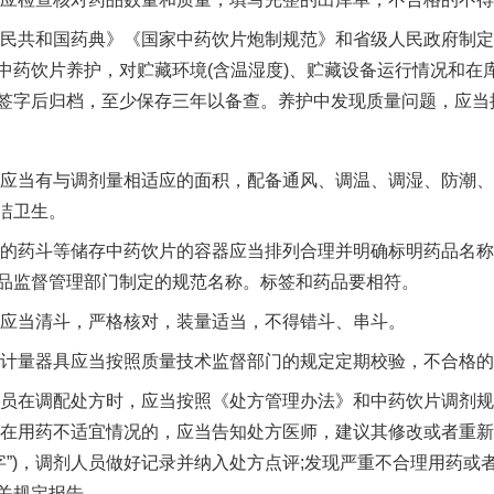
民共和国药典》《国家中药饮片炮制规范》和省级人民政府制定
中药饮片养护，对贮藏环境(含温湿度)、贮藏设备运行情况和在
签字后归档，至少保存三年以备查。养护中发现质量问题，应当
应当有与调剂量相适应的面积，配备通风、调温、调湿、防潮、
洁卫生。
的药斗等储存中药饮片的容器应当排列合理并明确标明药品名称
品监督管理部门制定的规范名称。标签和药品要相符。
应当清斗，严格核对，装量适当，不得错斗、串斗。
计量器具应当按照质量技术监督部门的规定定期校验，不合格的
员在调配处方时，应当按照《处方管理办法》和中药饮片调剂规
存在用药不适宜情况的，应当告知处方医师，建议其修改或者重新
字”)，调剂人员做好记录并纳入处方点评;发现严重不合理用药
关规定报告。