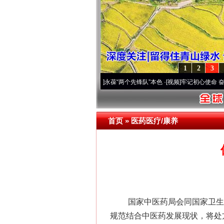
1
2
3
 深刻改变雪域高原..
·[视频]
永葆“两个先锋队”本色
·[视频]
牢记初心使命 奋进复兴征程
首页
»
医药医疗/康养
国家中医药局会同国家卫生健康
规范结合中医药发展现状，将处