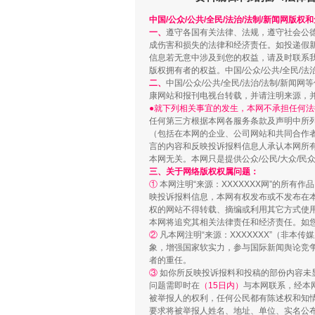
漫山遍野的桃花与雪山、麦地、
中国/公众/公共/全民/法治/法制/新闻网版权
一、
遵守各国有关法律、法规，遵守社会公
成伤害和损失的法律和经济责任。如投递假
信息若无意中涉及到您的权益，请及时联系
版权拥有者的权益。中国/公众/公共/全民/法
二、
中国/公众/公共/全民/法治/法制/
康网站和报刊电视台转载，并请注明来源，
●就下列相关事宜的发生，本网不承担任何法
任何第三方根据本网各服务条款及声明中所
（包括在本网的企业、公司网站和共同合作
言的内容和反映投诉报料信息人承认本网所
本网无关。本网只是提供公众/公民/大众/
三、关于网络版权权属问题：
①
本网注明“来源：XXXXXXX网”的所有
映投诉报料信息，本网有权发布或不发布在
权的网站不得转载、摘编或利用其它方式使用
招工难、用工荒背后
本网将追究其相关法律责任和经济责任。如
②
凡本网注明“来源：XXXXXXX”（非
象，增强国家软实力，参与国际新闻舆论竞争
者的重任。
③
如你所反映投诉报料和投稿的部份内容未
问题需即时在
（15日内）
与本网联系，经本
被举报人的权利，任何公民都有陈述权和知
要求将被举报人姓名、地址、单位、实名公布