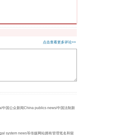
习近平的“航天情”
点击查看更多评论>>
众新闻China publics news/中国法制新
重拳出击！专项整治午间酒驾
egal system news等传媒网站拥有管理笔名和留