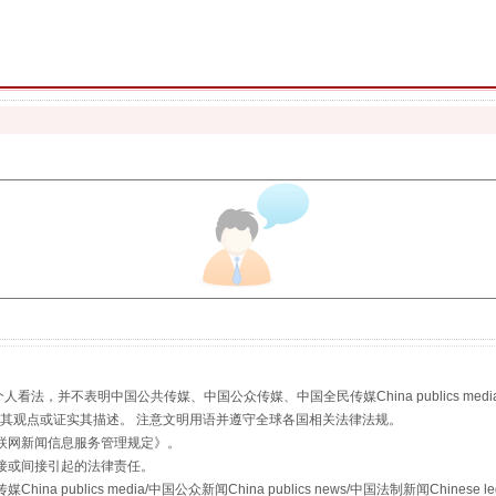
"炒鞋教程"里的骗局
，并不表明中国公共传媒、中国公众传媒、中国全民传媒China publics media/中国公
s等传媒网站同意其观点或证实其描述。 注意文明用语并遵守全球各国相关法律法规。
珠宝鉴定乱象
联网新闻信息服务管理规定
》。
接或间接引起的法律责任。
publics media/中国公众新闻China publics news/中国法制新闻Chinese l