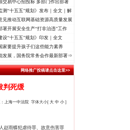
源交易中心招投标 多部门作出部署
监测“十五五”规划》发布｜全文｜解
意见推动互联网基础资源高质量发展
部署开展安全生产“打非治违”工作
建设“十五五”规划》印发｜全文
“神药”背后的真相
国家要提升孩子们这些能力素养
中国行 | 遵义：雄关漫道展新颜..
·[视频]
衣柜里的秘密
·[视频]
深度关注丨春天里的科
能发展，国务院常务会作最新部署⇒
网络推广投稿请点击这里>>
被判死缓
源：
上海一中法院
字体大小[
大
中
小
]
法官巧妙执行解纠纷
告人赵雨蝶犯虐待罪、故意伤害罪