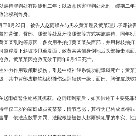
以虐待罪判处有期徒刑二年；以故意伤害罪判处死刑，缓期二年
政治权利终身。
月至8月23日，被告人赵雨蝶在与男友黄某理及黄某理儿子即被
殴打背部、臀部、腿部等处及牙咬腿部等方式实施虐待。同年8月
黄某某乱跑等原因，多次用手拍打黄某某头面部，并用树枝抽打
河道岸堤下斜坡拎甩至堤面，致黄某某侧身倒地后头部撞击地面
抢救。黄某某因抢救无效于同年9月4日死亡。
今年投资意愿榜揭晓
力作用致颅脑损伤，引起中枢神经系统功能障碍死亡；黄某某20
级，其中背部皮肤软组织挫伤达到轻伤一级，面部、胸部皮肤软
关在赵雨蝶暂住处将其抓获。赵雨蝶到案后，如实供述了主要犯罪
年仅三岁的家庭成员黄某某，情节恶劣，其行为已构成虐待罪
害罪，依法应数罪并罚。法院根据被告人赵雨蝶犯罪的事实、性