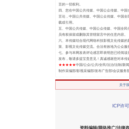
言的一切权利。
四、您在中国公共传媒、中国公众传媒、中国全民传媒Chin
言论，中国公共传媒、中国公众传媒、中国全民传媒China
载或引用。
五、中国公共传媒、中国公众传媒、中国全民传媒China 
员有权保留或删除其管辖留言中的任意内容。
六、本传媒结合现代网络科技影视文化传媒的新
策、影视文化传媒交流。合法有效地为公众服
七、参与本网发表评论感言即表明您已经阅读并
站台名比不上好声名
发布，敬请多提宝贵意见！真诚感谢您对本传
★★★★★
中国/公众/公共/全民/法治/法制/新闻
制作采编部/影视采编部/发布广告部/会议服务
关于
ICP许可
资料编辑/网络推广/法律