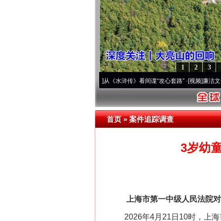
1
2
3
网上购药对药下症？
，读懂乐至的“诗与远方”
·[视频]
从《水浒传》看间谍“攻心套路”
·[视频]
廉洁文化中国
首页
»
案件追踪调查
3岁幼
上海市第一中级人民法院对被
这是一记警钟！
2026年4月21日10时，