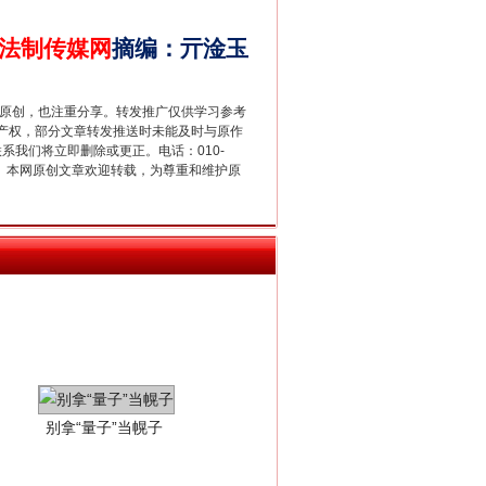
法制传媒网
摘编
：
亓淦玉
千亩耕地变“别墅”
重原创，也注重分享。转发推广仅供学习参考
产权，部分文章转发推送时未能及时与原作
联系我们将立即删除或更正。电话：010-
2 1号。本网原创文章欢迎转载，为尊重和维护原
别拿“量子”当幌子