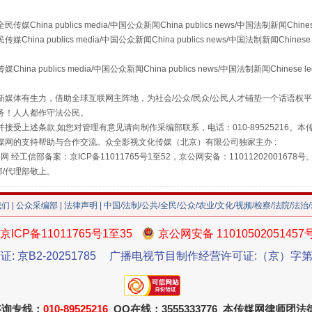
a publics media/中国公众新闻China publics news/中国法制新闻Chinese
 publics media/中国公众新闻China publics news/中国法制新闻Chinese 
publics media/中国公众新闻China publics news/中国法制新闻Chinese l
媒体有生力，借助全球互联网主阵地，为社会/公众/民众/公民人才铺垫一个话语权平
务！人人都作守法公民。
接受上述条款,如您对管理有意见请向制作采编部联系，电话：010-89525216。
媒网的支持帮助与合作交流。众全影视文化传媒（北京）有限公司独家主办 :
走近一线检察官
网 经工信部备案：京ICP备11011765号1至52，京公网安备：11011202001678号
部/代理部敬上。
我们
|
公众采编部
|
法律声明
| 中国/法制/公共/全民/公众/农业/文化/视频/检察/法院/法治
京ICP备11011765号1至35
京公网安备 11010502051457
证: 京B2-20251785
广播电视节目制作经营许可证:（京）字第3
咨询专线：
010-89525216
QQ在线：3555333776 本传媒网律师团