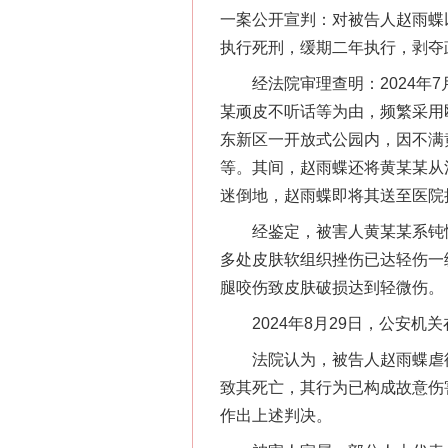
一案公开宣判：对被告人赵雨蝶
执行死刑，缓期二年执行，剥夺
经法院审理查明：2024年7
某顽皮不听话等为由，频繁采用
东新区一开放式公园内，因不满
等。其间，赵雨蝶还将黄某某从
迷倒地，赵雨蝶即将其送至医院
经鉴定，被害人黄某某系钝性外
在谋一域中谋全局
多处皮肤软组织挫伤已达轻伤一
腿咬伤致皮肤破损达到轻微伤。
2024年8月29日，公安机
法院认为，被告人赵雨蝶虐待
致其死亡，其行为已构成故意伤
作出上述判决。