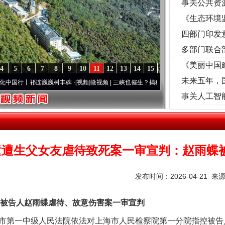
事关公共资
《生态环境
读
四部门印发
多部门联合
《美丽中国
4
5
6
7
8
9
10
11
12
13
14
15
未来五年，
行丨祁连巍巍树丰碑
·[视频]
微视频 | 三峡也催生？揭秘生态调度“流量密..
·[视频]
廉洁文化
事关人工智
茶叶“炒上天”
童遭生父女友虐待致死案一审宣判：赵雨蝶
发布时间：2026-04-21 来
告人赵雨蝶虐待、故意伤害案一审宣判
谢谢有你温暖了四季
上海市第一中级人民法院依法对上海市人民检察院第一分院指控被