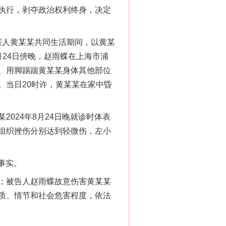
执行，剥夺政治权利终身，决定
害人黄某某共同生活期间，以黄某
24日傍晚，赵雨蝶在上海市浦
、用脚踢踹黄某某身体其他部位
。当日20时许，黄某某在家中昏
新中国诞生的见证
24年8月24日晚就诊时体表
组织挫伤分别达到轻微伤，左小
事实。
；被告人赵雨蝶故意伤害黄某某
质、情节和社会危害程度，依法