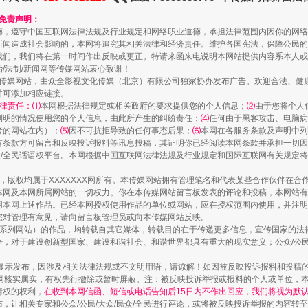
白藏房
除了知识还要"留白"
和免责声明：
德，遵守中国互联网法律法规及行业规定和网络职业道德，承担法律范围内因你的网络
新闻造成社会影响的，本网将追究其相关法律和经济责任。维护各国宪法，保障公民的
我们，我们将在第一时间作出反映或更正。特请来函来电说明本网站提供内容系本人或
治/法制/新闻网等传媒网站衷心致谢！
新闻网等传媒网站，由众全影视文化传媒（北京）有限公司独家协办发布广告。欢迎合法、
并可添加相应链接。
律责任：⑴
本网根据法律规定或相关政府的要求提供您的个人信息；
⑵
由于您将个人
列明的情况使用您的个人信息，由此所产生的纠纷责任；
⑷
任何由于黑客攻击、电脑病
者的网站在内）；
⑸
因不可抗拒导致的任何事态后果；
⑹
本网在各服务条款及声明中列
有条款方可留言和反映投诉报料等讯息投稿，其证明你已经阅读本网条款并承担一切因
民众/全民话语权平台。本网根据中国互联网法律法规及行业规定和国际互联网有关规定
作品，版权均属于XXXXXXX网所有。本传媒网站拥有管理笔名和代表某些合作伙伴在
本网及本网所属网站的一切权力。你在本传媒网站留言板发表的评论和投稿，本网站有
送你一朵小红花
本网上述作品。已经本网授权使用作品的单位或网站，应在授权范围内使用，并注明“来
您对管理有意见，请向留言板管理员或向本传媒网站反映。
本传媒系列网站）的作品，均转载自其它媒体，转载目的在于传递更多信息，宣传国家的
，对于建设创新型国家、建设和谐社会、和谐世界都具有重大的现实意义；公众/公民/
显示发布，因涉及相关法律法规或不文明用语，请谅解！如因被反映投诉报料和投稿
网核实属实，有权先行撤除或暂时屏蔽。注：被反映投诉举报或报料的个人或单位，
情权的权利，
在收到本网信函、短信或电话告知后15日内不作出回应，我们将视为默
，让相关专家和公众/公民/大众/民众/全民进行评论，或将被反映投诉举报的内容转