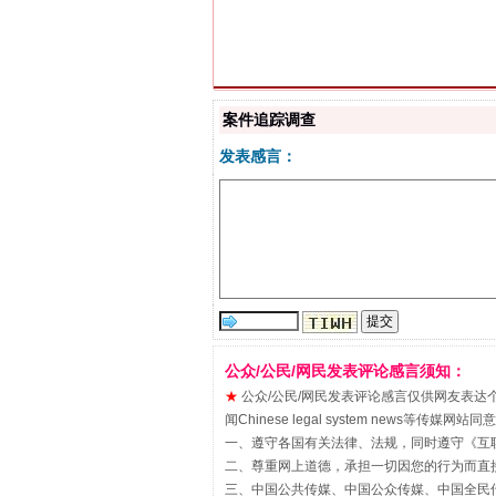
案件追踪调查
揭批美国五大"原罪"
发表感言：
公众/公民/网民发表评论感言须知：
★
公众/公民/网民发表评论感言仅供网友表达个人看法
闻Chinese legal system new
解纷+调解+退费，一次搞定
一、遵守各国有关法律、法规，同时遵守《
互
二、尊重网上道德，承担一切因您的行为而直
三、中国公共传媒、中国公众传媒、中国全民传媒China 