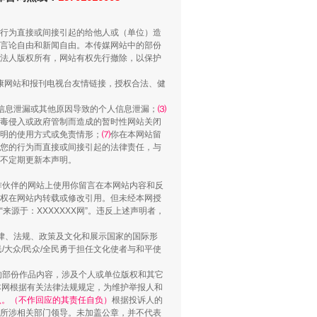
用生命托举生命
行为直接或间接引起的给他人或（单位）造
言论自由和新闻自由。本传媒网站中的部份
法人版权所有，网站有权先行撤除，以保护
健康网站和报刊电视台友情链接，授权合法、健
信息泄漏或其他原因导致的个人信息泄漏；
⑶
毒侵入或政府管制而造成的暂时性网站关闭
明的使用方式或免责情形；
⑺
你在本网站留
您的行为而直接或间接引起的法律责任，与
将不定期更新本声明。
合作伙伴的网站上使用你留言在本网站内容和反
权在网站内转载或修改引用。但未经本网授
源于：XXXXXXX网”。违反上述声明者，
侵吞公款13万，颠沛流离20年
法律、法规、政策及文化和展示国家的国际形
大众/民众/全民勇于担任文化使者与和平使
的部份作品内容，涉及个人或单位版权和其它
本网根据有关法律法规规定，为维护举报人和
认。（不作回应的其责任自负）
根据投诉人的
至所涉相关部门领导。未加盖公章，并不代表