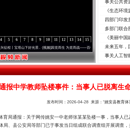
事关公共资
《生态环境
读
四部门印发
多部门联合
《美丽中国
4
5
6
7
8
9
10
11
12
13
14
15
未来五年，
塔山下好光景..
·[视频]
因党而生 为党而战——百年“纪”事⑧加强纪律..
·[视频]
牢记初心
事关人工智
通报中学教师坠楼事件：当事人已脱离生
发布时间：2026-04-28 来源：
“姚安县教育体
育局通报：关于网传姚安一中老师张某某坠楼一事，当事人已
体局、县公安局等部门已于事发当日组成联合调查组开展调查，