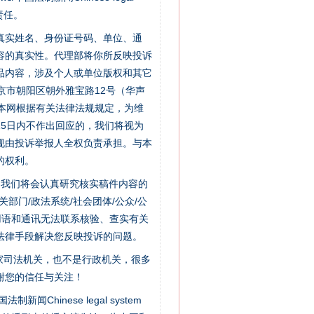
责任。
的真实姓名、身份证号码、单位、通
容的真实性。代理部将你所反映投诉
品内容，涉及个人或单位版权和其它
京市朝阳区朝外雅宝路12号（华声
：本网根据有关法律法规规定，为维
5日内不作出回应的，我们将视为
规由投诉举报人全权负责承担。与本
的权利。
件，我们将会认真研究核实稿件内容的
门/政法系统/社会团体/公众/公
用语和通讯无法联系核验、查实有关
法律手段解决您反映投诉的问题。
家司法机关，也不是行政机关，很多
谢您的信任与关注！
“神药”背后的真相
新闻Chinese legal system