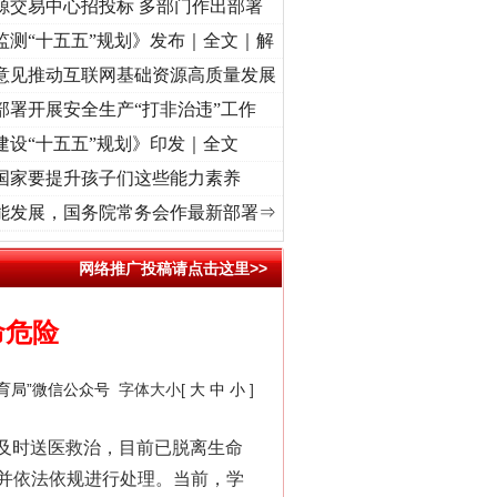
源交易中心招投标 多部门作出部署
监测“十五五”规划》发布｜全文｜解
意见推动互联网基础资源高质量发展
部署开展安全生产“打非治违”工作
建设“十五五”规划》印发｜全文
国家要提升孩子们这些能力素养
使命 奋进复兴征程丨“转折之城”激荡..
·[视频]
牢记初心使命 奋进复兴征程丨红船起航处 
能发展，国务院常务会作最新部署⇒
网络推广投稿请点击这里>>
命危险
育局”微信公众号
字体大小[
大
中
小
]
及时送医救治，目前已脱离生命
并依法依规进行处理。当前，学