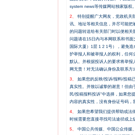
system news等传媒网站独
2、
特别提醒广大网友，党政机关部
讯、地址等相关信息，并尽可能把
的问题转送给有关部门时以便相关
问题请在15日内与本网联系和书
国际大厦）1层 1 2 1号），
护举报人和被举报人的权利，任何
默认。并根据投诉人的要求将举报
网无责！对无法确认身份及联系方
3、
如果您的反映/投诉/报料/投
真实性。并致以诚挚的谢意！但由于
民/投稿报料投诉”中选择，如果
内容的真实性，没有身份证号码，
4、
如果您希望我们提供帮助或法
时候需要您直接寻找司法途径或上
网上购药对药下症？
5、
中国公共传媒、中国公众传媒、中国全民传媒C