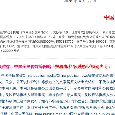
中国
内容转载于网络（本网原创文章除外），其版权均属于原作者或归属权利人。我们尊
同其观点。仅供交流学习了解法律、法规、政策，如无意侵犯到贵公司或个人的知识
权益烦请告知本网制作采编部QQ号: 3555333776，微信号：GAN160003，请
3776@QQ.COM。通讯地址：北京市朝阳区朝外雅宝路12号（华声国际大厦）1层 1 
XXXXX网站。
众传媒、中国全民传媒等网站上
投稿/报料/反映/投诉特别声明：
媒China publics media/China publics news等传媒网
众、民众、公民说法评论》等频道上的文章属原文转出或转载，不代表本
与本网无关。本网只是提供公众话语权平台，一定要在本国法律和公民权
述，反映投诉报料人捏造事实、弄虚作假、夸大事实、反映投诉报料人独
诉报料稿件已经本网发布，如有不实请在15日内书面告知理由并承担因此
全权法律责任，本网方可对外广告。党政机关部门/政法系统/社会团体/公
全民传媒China publics media/中国公众新闻China publics new