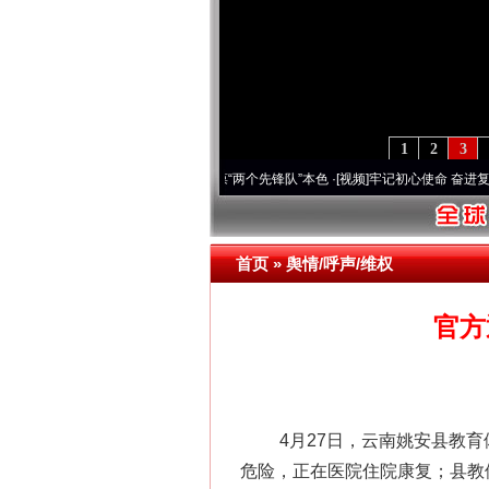
1
2
3
刻改变雪域高原..
·[视频]
永葆“两个先锋队”本色
·[视频]
牢记初心使命 奋进复兴征程丨宝
首页
»
舆情/呼声/维权
官方
4月27日，云南姚安县教育体
危险，正在医院住院康复；县教