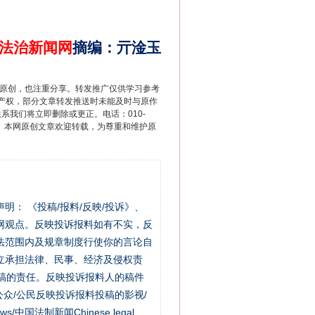
法治新闻网
摘编
：
亓淦玉
重原创，也注重分享。转发推广仅供学习参考
产权，部分文章转发推送时未能及时与原作
联系我们将立即删除或更正。电话：010-
2 1号。本网原创文章欢迎转载，为尊重和维护原
站严肃声明： 《投稿/报料/反映/投诉》、
网观点。反映投诉报料如有不实，反
法范围内及规章制度行使你的言论自
立承担法律、民事、经济及侵权责
稿的责任。反映投诉报料人的稿件
众/公民反映投诉报料投稿的影视/
s/中国法制新闻Chinese legal