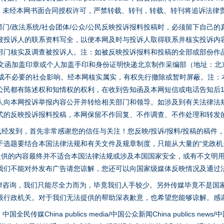
家版权。未经本网书面合同授权许可，严禁转载、转刊，转载、转刊将追诉法律
门/政法系统/社会团体/公众/公民反映投诉报料投稿时，必须留下自己
被投诉人的联系资料写全，以便本网及时与投诉人取得联系并核实投诉内
部门核实及调查被投诉人。注：如被反映投诉报料和投稿的全部或部份作
面文函加盖印章或个人加盖手印和身份证明快递北京制作采编部（地址：北
避免造成不必要的社会影响。经本网核实属实，有权先行撤除或暂时屏蔽。注
公民都有陈述权和知情权的权利，在收到告知函及本网短信或电话告知后1
人向本网投诉举报内容公开并转给相关部门和领导。如涉及到有关法律法
式的反映投诉报料投稿，本网保留不作回复、不作调查、不作处理和转发
稿已经发到，首先非常感谢您的信任与关注！您反映/投诉/报料/投稿的稿
选题要结合本国法律法规和有关文件及规章制度，只能从大量的“党政机关部
您提供的内容最终并不适合本国法律法规或涉及本国国家安全，或有不文明
我们不能对外发布广告请您谅解，您还可以向国家级媒体反映情况及通过
律咨询，我们只能尽全力而为，毕竟我们人手较少。另外传媒毕竟不是国
级行政机关。对于我们无法提供的帮助深表歉意，也希望您能够谅解。感
茶叶“炒上天”
hina publics media/中国公众新闻China publics news/中国法制