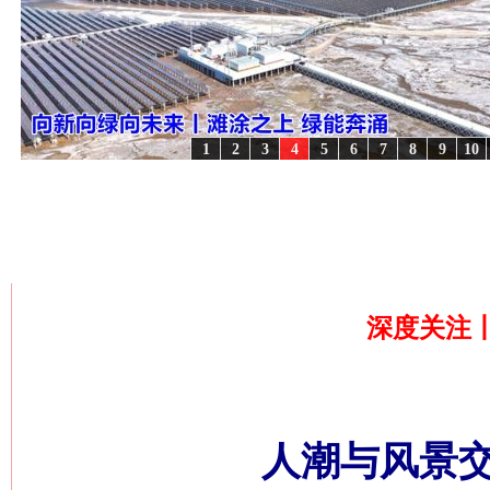
1
2
3
4
5
6
7
8
9
10
复兴征程丨宝塔山下好光景..
·[视频]
因党而生 为党而战——百年“纪”事⑧加强纪律..
·[视
首页
»
社会/身边事件
深度关注
人潮与风景交