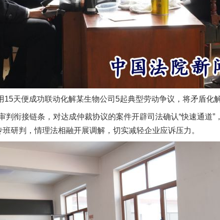
用15天便成功联动化解某生物公司5起典型劳动争议，将矛盾化
衔接链条，对达成仲裁协议的案件开辟司法确认“快速通道”
”专班研判，情理法相融开展调解，切实减轻企业应诉压力。