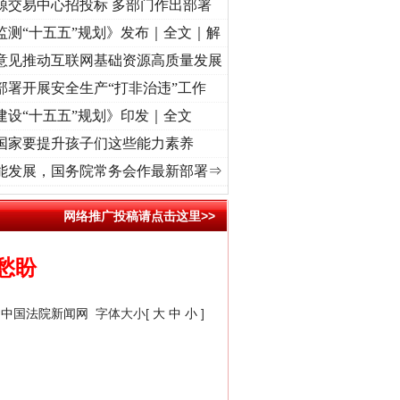
源交易中心招投标 多部门作出部署
监测“十五五”规划》发布｜全文｜解
意见推动互联网基础资源高质量发展
部署开展安全生产“打非治违”工作
建设“十五五”规划》印发｜全文
国家要提升孩子们这些能力素养
兴征程丨“转折之城”激荡..
·[视频]
牢记初心使命 奋进复兴征程丨红船起航处 潮起..
·[视
能发展，国务院常务会作最新部署⇒
网络推广投稿请点击这里>>
愁盼
：
中国法院新闻网
字体大小[
大
中
小
]