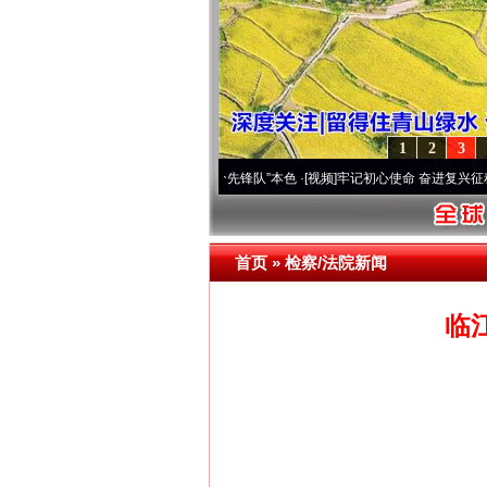
1
2
3
原..
·[视频]
永葆“两个先锋队”本色
·[视频]
牢记初心使命 奋进复兴征程丨宝塔山下好光景
首页
»
检察/法院新闻
临