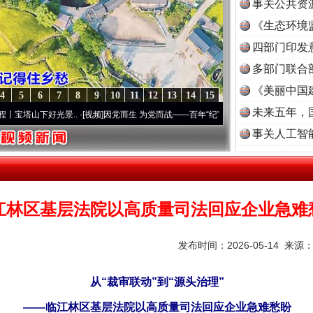
事关公共资
《生态环境
读
四部门印发
多部门联合
《美丽中国
4
5
6
7
8
9
10
11
12
13
14
15
未来五年，
..
·[视频]
因党而生 为党而战——百年“纪”事⑧加强纪律..
·[视频]
牢记初心使命 奋进复
事关人工智
江林区基层法院以高质量司法回应企业急难
发布时间：2026-05-14 来源
从“裁审联动”到“源头治理”
——临江林区基层法院以高质量司法回应企业急难愁盼