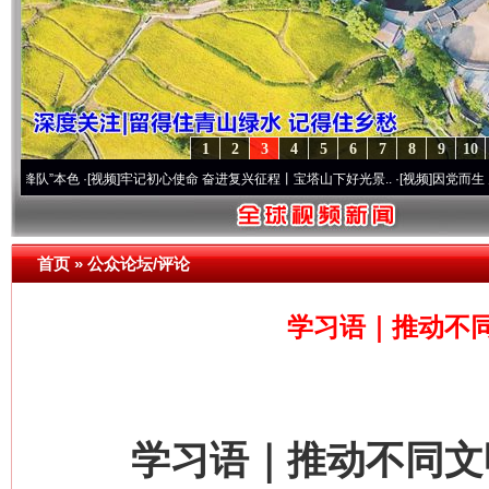
1
2
3
4
5
6
7
8
9
10
本色
·[视频]
牢记初心使命 奋进复兴征程丨宝塔山下好光景..
·[视频]
因党而生 为党而战—
首页
»
公众论坛/评论
学习语｜推动不
学习语｜推动不同文明