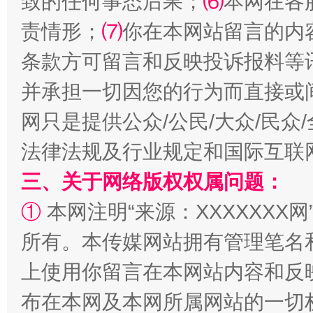
致的任何事态后果；
⑹
本网在各
责情形；
⑺
你在本网站留言的内
条款方可留言和反映投诉报料等
并承担一切因您的行为而直接或
网只是提供公众/公民/大众/民
解纷+调解+退费，一次搞定
法律法规及行业规定和国际互联
三、关于网络版权权属问题：
①
本网注明“来源：XXXXXXX网
所有。本传媒网站拥有管理笔名
上使用你留言在本网站内容和反
布在本网及本网所属网站的一切
站台名比不上好声名