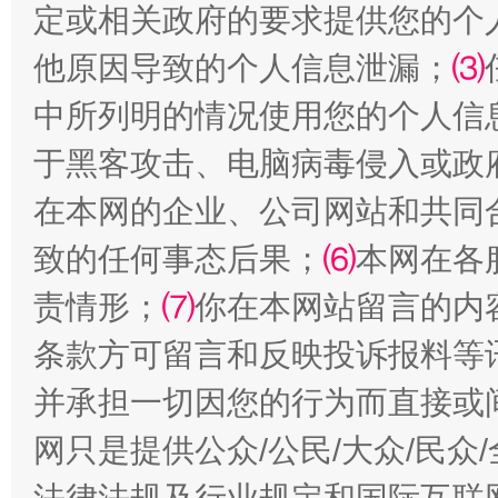
定或相关政府的要求提供您的个
他原因导致的个人信息泄漏；
⑶
解纷+调解+退费，一次搞定
中所列明的情况使用您的个人信
于黑客攻击、电脑病毒侵入或政
在本网的企业、公司网站和共同
致的任何事态后果；
⑹
本网在各
责情形；
⑺
你在本网站留言的内
条款方可留言和反映投诉报料等
站台名比不上好声名
并承担一切因您的行为而直接或
网只是提供公众/公民/大众/民