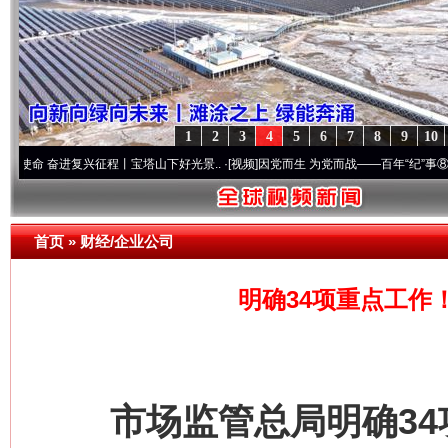
1
2
3
4
5
6
7
8
9
10
征程丨宝塔山下好光景..
·[视频]
因党而生 为党而战——百年“纪”事⑧加强纪律..
·[视频]
首页
»
财经/企业公司
明确34项重点工作
市场监管总局明确34