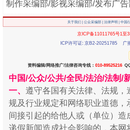
制作采编部/影视采编部/发布广告
关于我们
|
公众采编部
|
法律声明
| 中国
京ICP备11011765号1至3
ICP许可证: 京B2-20251785
广
习近平的博鳌关键词
魏明亮
资料编辑/网络推广/法律咨询专线：
010-89525216
QQ
中国/公众/公共/全民/法治/法
一、
遵守各国有关法律、法规，
规及行业规定和网络职业道德，
间接引起的给他人或（单位）造
生
“刷贴”乱象丛生
递假新闻造成社会影响的，本网