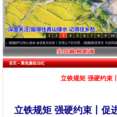
1
2
3
4
5
6
7
8
9
10
牢记初心使命 奋进复兴征程丨宝塔山下好光景..
·[视频]
因党而生 为党而战——百年“纪”
首页
»
聚焦廉政法纪
立铁规矩 强硬约束
立铁规矩 强硬约束丨促