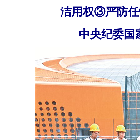
洁用权③严防任
中央纪委国