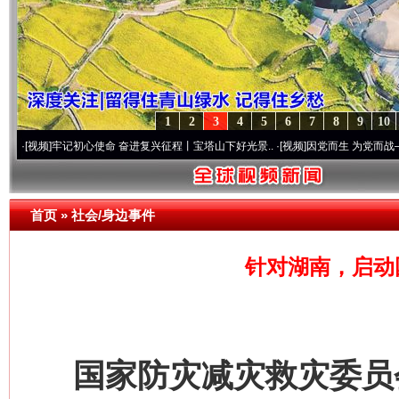
1
2
3
4
5
6
7
8
9
10
]
牢记初心使命 奋进复兴征程丨宝塔山下好光景..
·[视频]
因党而生 为党而战——百年“纪
首页
»
社会/身边事件
针对湖南，启动
国家防灾减灾救灾委员