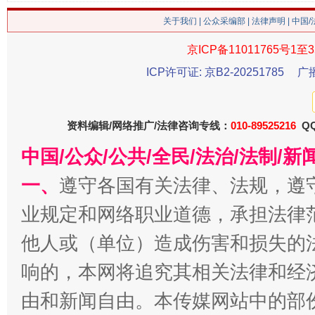
关于我们
|
公众采编部
|
法律声明
| 中国
京ICP备11011765号1至3
ICP许可证: 京B2-20251785
今
广
在谋一域中谋全局
资料编辑/网络推广/法律咨询专线：
010-89525216
QQ
中国/公众/公共/全民/法治/法制/
一、
遵守各国有关法律、法规，遵
业规定和网络职业道德，承担法律
他人或（单位）造成伤害和损失的
习近平的博鳌关键词
响的，本网将追究其相关法律和经
魏明亮
由和新闻自由。本传媒网站中的部