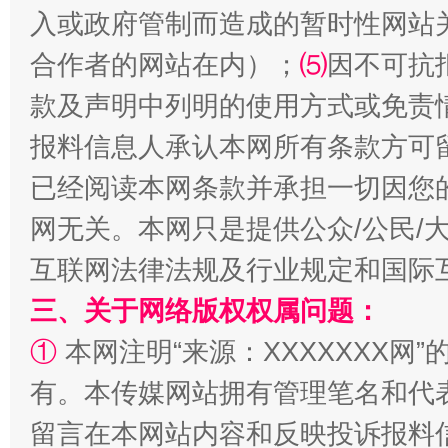
揭批美国五大"原罪"
"炒
入或政府管制而造成的暂时性网站
合作者的网站在内）；
⑸
因不可抗
款及声明中列明的使用方式或免责
报料信息人承认本网所有条款方可
已经阅读本网条款并承担一切因您
网无关。本网只是提供公众/公民/
互联网法律法规及行业规定和国际
解纷+调解+退费，一次搞定
三、关于网络版权权属问题：
①
本网注明“来源：XXXXXXX网”
有。本传媒网站拥有管理笔名和代
留言在本网站内容和反映投诉报料