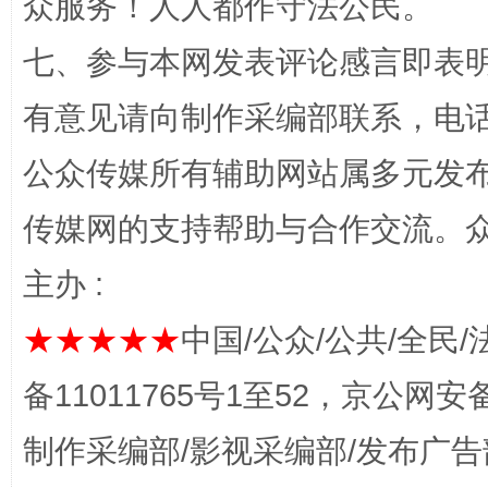
众服务！人人都作守法公民。
网上购药对药下症？
七、参与本网发表评论感言即表明
有意见请向制作采编部联系，电话：0
公众传媒所有辅助网站属多元发
传媒网的支持帮助与合作交流。
主办 :
这是一记警钟！
谢
★★★★★
中国/公众/公共/全民/
备11011765号1至52，京公网安备：
制作采编部/影视采编部/发布广告