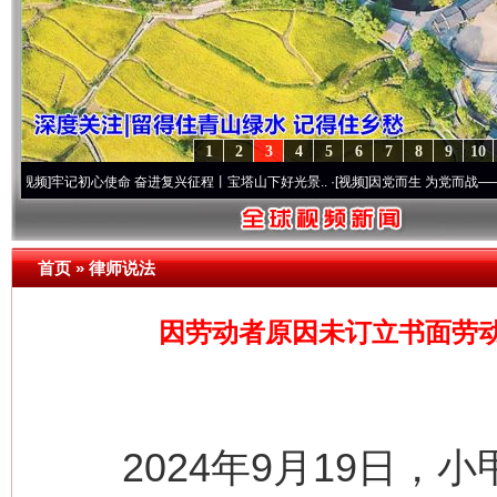
1
2
3
4
5
6
7
8
9
10
记初心使命 奋进复兴征程丨宝塔山下好光景..
·[视频]
因党而生 为党而战——百年“纪”事
首页
»
律师说法
因劳动者原因未订立书面劳
2024年9月19日，