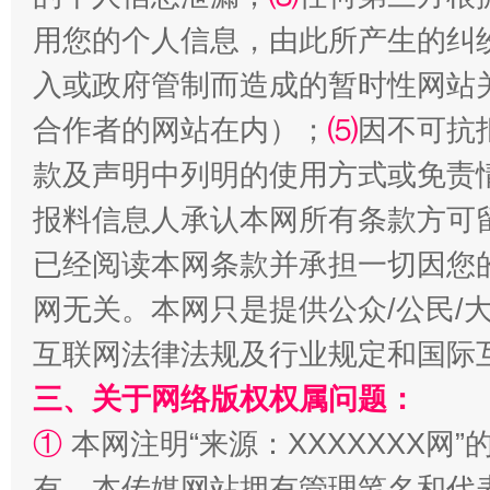
用您的个人信息，由此所产生的纠
入或政府管制而造成的暂时性网站
合作者的网站在内）；
⑸
因不可抗
揭批美国五大"原罪"
"炒
款及声明中列明的使用方式或免责
报料信息人承认本网所有条款方可
已经阅读本网条款并承担一切因您
网无关。本网只是提供公众/公民/
互联网法律法规及行业规定和国际
三、关于网络版权权属问题：
解纷+调解+退费，一次搞定
①
本网注明“来源：XXXXXXX网”
有。本传媒网站拥有管理笔名和代