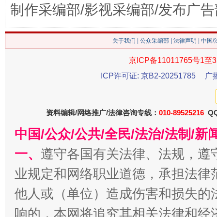
制作采编部/影视采编部/发布广告
关于我们
|
公众采编部
|
法律声明
| 中国
京ICP备11011765号1至3
ICP许可证: 京B2-20251785
广
今
在谋一域中谋全局
资料编辑/网络推广/法律咨询专线：
010-89525216
QQ
中国/公众/公共/全民/法治/法制/
一、
遵守各国有关法律、法规，遵
业规定和网络职业道德，承担法律
他人或（单位）造成伤害和损失的
响的，本网将追究其相关法律和经