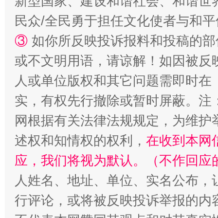
新型国家、建设和谐社会、和谐世界
漫山遍野的桃花与雪山、麦地、白藏房
除了
民众/全民勇于担任文化使者与和
③
如你所反映投诉报料和投稿的部
或不文明用语，请谅解！如因被反
人或单位版权和其它问题需即时在
实，有权先行撤除或暂时屏蔽。注
网根据有关法律法规规定，为维护
述权和知情权的权利，
在收到本网
招工难、用工荒背后
应，我们将视为默认。（不作回应
人姓名、地址、单位、实名公布，让
行评论，或将被反映投诉举报的内