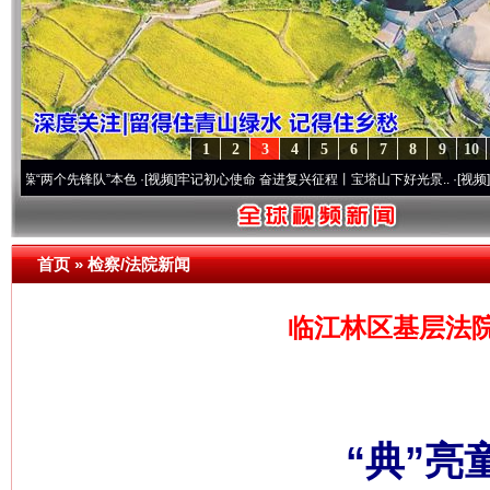
1
2
3
4
5
6
7
8
9
10
先锋队”本色
·[视频]
牢记初心使命 奋进复兴征程丨宝塔山下好光景..
·[视频]
因党而生 为
首页
»
检察/法院新闻
临江林区基层法
“典”亮