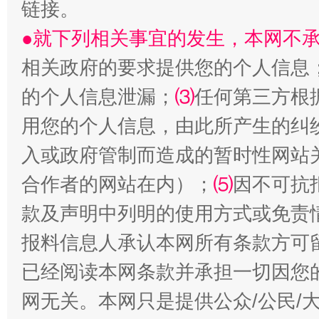
链接。
●就下列相关事宜的发生，本网不
相关政府的要求提供您的个人信息
生
的个人信息泄漏；
⑶
任何第三方根
“刷贴”乱象丛生
用您的个人信息，由此所产生的纠
入或政府管制而造成的暂时性网站
合作者的网站在内）；
⑸
因不可抗
款及声明中列明的使用方式或免责
报料信息人承认本网所有条款方可
已经阅读本网条款并承担一切因您
揭批美国五大"原罪"
"炒
网无关。本网只是提供公众/公民/