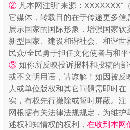
②
凡本网注明“来源：XXXXXX
站台名比不上好声名
它媒体，转载目的在于传递更多信
展示国家的国际形象，增强国家软
新型国家、建设和谐社会、和谐世界
民众/全民勇于担任文化使者与和
③
如你所反映投诉报料和投稿的部
或不文明用语，请谅解！如因被反
漫山遍野的桃花与雪山、麦地、白藏房
除了
人或单位版权和其它问题需即时在
实，有权先行撤除或暂时屏蔽。注
网根据有关法律法规规定，为维护
述权和知情权的权利，
在收到本网