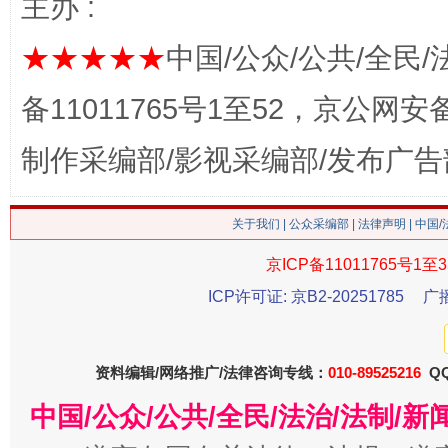
主办 :
★★★★★
中国/公众/公共/全民/
备11011765号1至52，京公网安备：
制作采编部/影视采编部/发布广告
这是一记警钟！
谢
关于我们
|
公众采编部
|
法律声明
| 中国
京ICP备11011765号1至3
ICP许可证: 京B2-20251785
广
资料编辑/网络推广/法律咨询专线：
010-89525216
QQ
中国/公众/公共/全民/法治/法制/