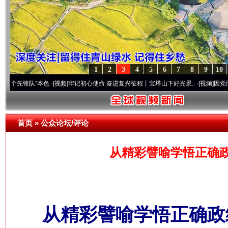
1
2
3
4
5
6
7
8
9
10
队”本色
·[视频]
牢记初心使命 奋进复兴征程丨宝塔山下好光景..
·[视频]
因党而生 为党而
首页
»
公众论坛/评论
从精彩譬喻学悟正确政
从精彩譬喻学悟正确政