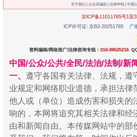
关于我们
|
公众采编部
|
法律声明
| 中国
京ICP备11011765号1至3
ICP许可证: 京B2-20251785
广
资料编辑/网络推广/法律咨询专线：
010-89525216
QQ
中国/公众/公共/全民/法治/法制/
今
一、
遵守各国有关法律、法规，遵
在谋一域中谋全局
业规定和网络职业道德，承担法律
他人或（单位）造成伤害和损失的
响的，本网将追究其相关法律和经
由和新闻自由。本传媒网站中的部