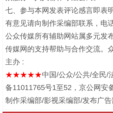
七、参与本网发表评论感言即表明
有意见请向制作采编部联系，电话：0
公众传媒所有辅助网站属多元发
网上购药对药下症？
传媒网的支持帮助与合作交流。
主办 :
★★★★★
中国/公众/公共/全民/
备11011765号1至52，京公网安备：
制作采编部/影视采编部/发布广告
这是一记警钟！
谢