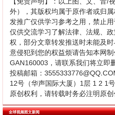
【免责声明】：以上图、文、音/
这是一记警钟！
谢
外），其版权均属于原作者或归属
发推广仅供学习参考之用，禁止用
仅供交流学习了解法律、法规、政
权，部分文章转发推送时未能及时
意侵犯到您的权益烦请告知本网制作采编
GAN160003，请联系我们将立即删
今
投稿邮箱：3555333776@QQ
在谋一域中谋全局
12号（华声国际大厦）1层 1 2
原创权利，请转载时务必注明原创作
全球视频图文新闻