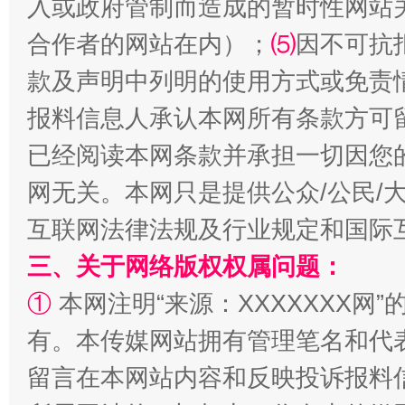
入或政府管制而造成的暂时性网站
合作者的网站在内）；
⑸
因不可抗
款及声明中列明的使用方式或免责
报料信息人承认本网所有条款方可
揭批美国五大"原罪"
"炒
已经阅读本网条款并承担一切因您
网无关。本网只是提供公众/公民/
互联网法律法规及行业规定和国际
三、关于网络版权权属问题：
①
本网注明“来源：XXXXXXX网”
有。本传媒网站拥有管理笔名和代
留言在本网站内容和反映投诉报料
解纷+调解+退费，一次搞定