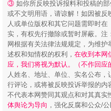
③
如你所反映投诉报料和投稿的部
漫山遍野的桃花与雪山、麦地、白藏房
除了
或不文明用语，请谅解！如因被反
人或单位版权和其它问题需即时在
实，有权先行撤除或暂时屏蔽。注
网根据有关法律法规规定，为维护
述权和知情权的权利，
在收到本网
应，我们将视为默认。（不作回应
人姓名、地址、单位、实名公布，让
招工难、用工荒背后
行评论，或将被反映投诉举报的内
不代表本网赞同其观点和对其真实
体舆论为导向
，强化反腐和公众/公