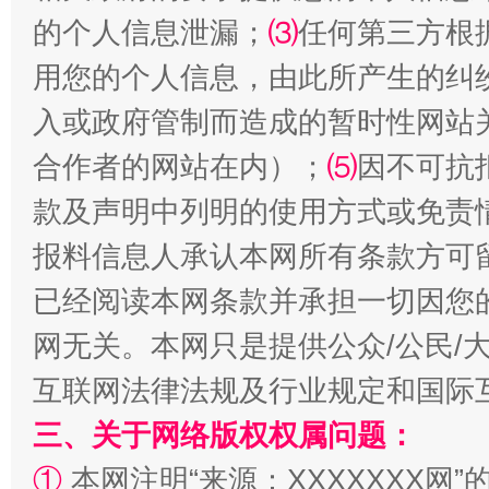
的个人信息泄漏；
⑶
任何第三方根
生
“刷贴”乱象丛生
用您的个人信息，由此所产生的纠
入或政府管制而造成的暂时性网站
合作者的网站在内）；
⑸
因不可抗
款及声明中列明的使用方式或免责
报料信息人承认本网所有条款方可
已经阅读本网条款并承担一切因您
揭批美国五大"原罪"
"炒
网无关。本网只是提供公众/公民/
互联网法律法规及行业规定和国际
三、关于网络版权权属问题：
①
本网注明“来源：XXXXXXX网”