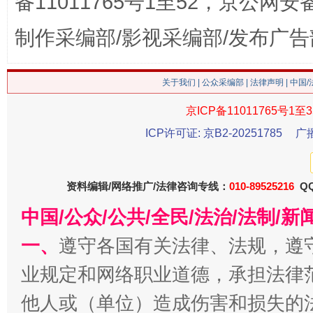
备11011765号1至52，京公网安备：
制作采编部/影视采编部/发布广告
关于我们
|
公众采编部
|
法律声明
| 中国
这是一记警钟！
谢
京ICP备11011765号1至3
ICP许可证: 京B2-20251785
广
资料编辑/网络推广/法律咨询专线：
010-89525216
QQ
中国/公众/公共/全民/法治/法制/
一、
遵守各国有关法律、法规，遵
业规定和网络职业道德，承担法律
今
在谋一域中谋全局
他人或（单位）造成伤害和损失的