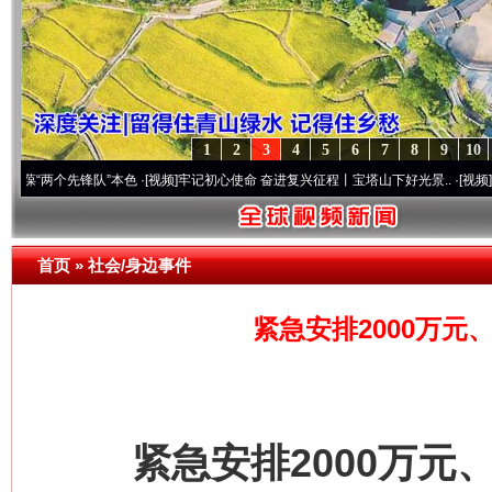
1
2
3
4
5
6
7
8
9
10
个先锋队”本色
·[视频]
牢记初心使命 奋进复兴征程丨宝塔山下好光景..
·[视频]
因党而生 
首页
»
社会/身边事件
紧急安排2000万元
紧急安排2000万元、