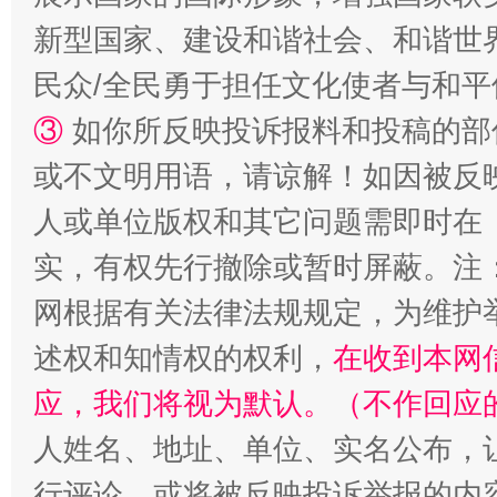
新型国家、建设和谐社会、和谐世界
民众/全民勇于担任文化使者与和
③
如你所反映投诉报料和投稿的部
或不文明用语，请谅解！如因被反
人或单位版权和其它问题需即时在
漫山遍野的桃花与雪山、麦地、白藏房
除了
实，有权先行撤除或暂时屏蔽。注
网根据有关法律法规规定，为维护
述权和知情权的权利，
在收到本网
应，我们将视为默认。（不作回应
人姓名、地址、单位、实名公布，让
行评论，或将被反映投诉举报的内