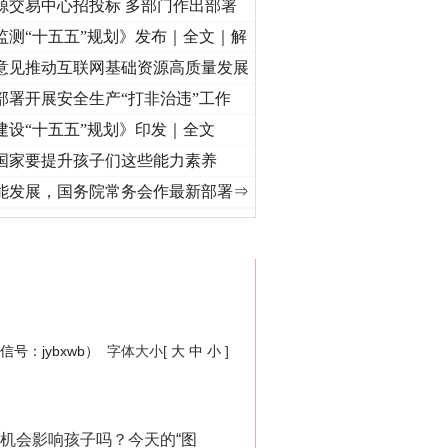
源交易中心招投标 多部门作出部署
监测“十五五”规划》发布｜全文｜解
意见推动互联网基础资源高质量发展
部署开展安全生产“打非治违”工作
建设“十五五”规划》印发｜全文
国家要提升孩子们这些能力素养
·[视频]
牢记初心使命 奋进复兴征程丨“转折之城”激荡..
·[视频]
牢记初心使命 奋进复兴征
能发展，国务院常务会作最新部署⇒
网络推广投稿请点击这里>>
号：jybxwb）
字体大小[
大
中
小
]
机会影响孩子吗？今天的“图