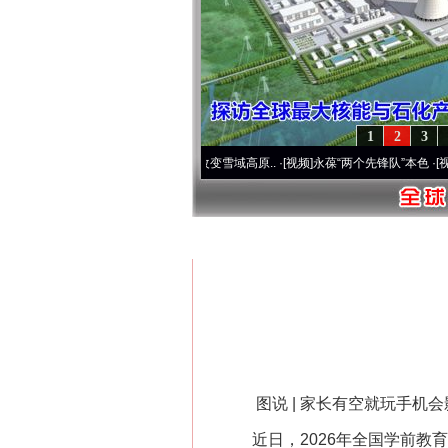
1
2
3
运营20周年 深刻改变雪域高原..
·[视频]
永葆“两个先锋队”本色
·[视频]
牢记初心使命 
首页
»
公众教育
图说 | 家长有空就玩手机会
近日，2026年全国学前教育