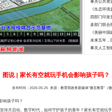
事关公共资
《生态环境
读
四部门印发
多部门联合
《美丽中国
4
5
6
7
8
9
10
11
12
13
14
15
未来五年，
奋进复兴征程丨宝塔山下好光景..
·[视频]
因党而生 为党而战——百年“纪”事⑧加强纪律..
事关人工智
图说 | 家长有空就玩手机会影响孩子吗？
发布时间：2026-05-25 来源：
教育部政务新媒体“微言教育”（微信
影响孩子吗？
宣传月启动。数字时代，如何守护孩子的童年？家长有空就玩手