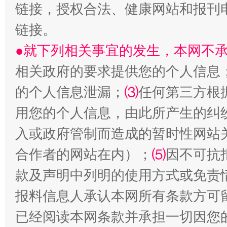
链接，授权合法、健康网站和报刊
生
“刷贴”乱象丛生
链接。
●就下列相关事宜的发生，本网不
相关政府的要求提供您的个人信息
的个人信息泄漏；
⑶
任何第三方根
用您的个人信息，由此所产生的纠
入或政府管制而造成的暂时性网站
揭批美国五大"原罪"
"炒
合作者的网站在内）；
⑸
因不可抗
款及声明中列明的使用方式或免责
报料信息人承认本网所有条款方可
已经阅读本网条款并承担一切因您