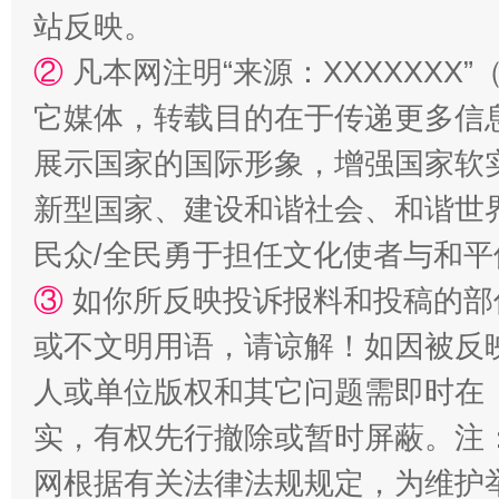
站反映。
②
凡本网注明“来源：XXXXXX
它媒体，转载目的在于传递更多信
展示国家的国际形象，增强国家软
新型国家、建设和谐社会、和谐世界
漫山遍野的桃花与雪山、麦地、白藏房
除了
民众/全民勇于担任文化使者与和
③
如你所反映投诉报料和投稿的部
或不文明用语，请谅解！如因被反
人或单位版权和其它问题需即时在
实，有权先行撤除或暂时屏蔽。注
网根据有关法律法规规定，为维护