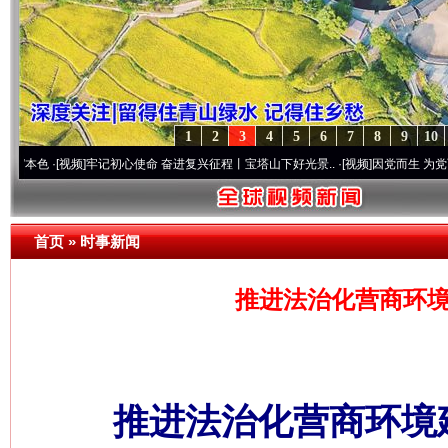
1
2
3
4
5
6
7
8
9
10
[视频]
牢记初心使命 奋进复兴征程丨宝塔山下好光景..
·[视频]
因党而生 为党而战——百年
首页
»
时事新闻
推进法治化营商环境
推进法治化营商环境建