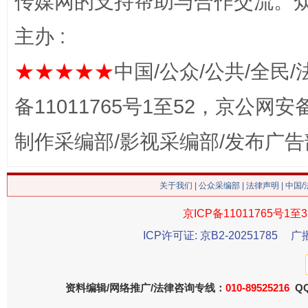
传媒网的支持帮助与合作交流。
主办 :
★★★★★
中国/公众/公共/全民/
这是一记警钟！
谢
备11011765号1至52，京公网安备：
制作采编部/影视采编部/发布广告
关于我们
|
公众采编部
|
法律声明
| 中国
京ICP备11011765号1至3
ICP许可证: 京B2-20251785
广
今
在谋一域中谋全局
资料编辑/网络推广/法律咨询专线：
010-89525216
QQ