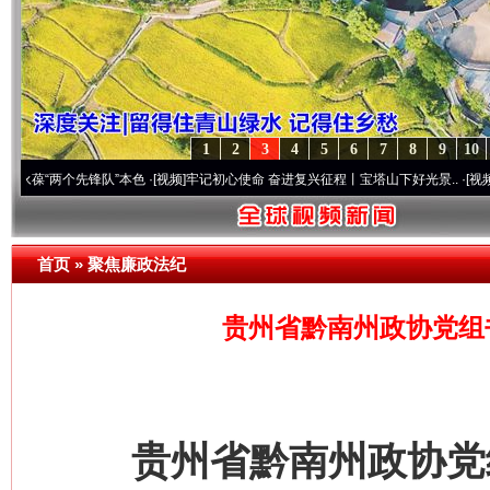
1
2
3
4
5
6
7
8
9
10
两个先锋队”本色
·[视频]
牢记初心使命 奋进复兴征程丨宝塔山下好光景..
·[视频]
因党而生
首页
»
聚焦廉政法纪
贵州省黔南州政协党组
贵州省黔南州政协党组