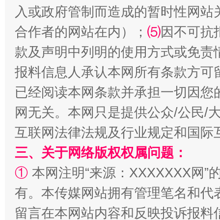
入或政府管制而造成的暂时性网站
合作者的网站在内）；
⑸
因不可抗
款及声明中列明的使用方式或免责
报料信息人承认本网所有条款方可
已经阅读本网条款并承担一切因您
网无关。本网只是提供公众/公民/
揭批美国五大"原罪"
"炒
互联网法律法规及行业规定和国际
三、关于网络版权权属问题：
①
本网注明“来源：XXXXXXX网”
有。本传媒网站拥有管理笔名和代
留言在本网站内容和反映投诉报料