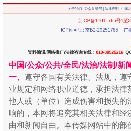
关于我们
|
公众采编部
|
法律声明
| 中国
这是一记警钟！
谢
京ICP备11011765号1至3
ICP许可证: 京B2-20251785
广
资料编辑/网络推广/法律咨询专线：
010-89525216
QQ
中国/公众/公共/全民/法治/法制/
一、
遵守各国有关法律、法规，遵
业规定和网络职业道德，承担法律
今
他人或（单位）造成伤害和损失的
在谋一域中谋全局
响的，本网将追究其相关法律和经
由和新闻自由。本传媒网站中的部