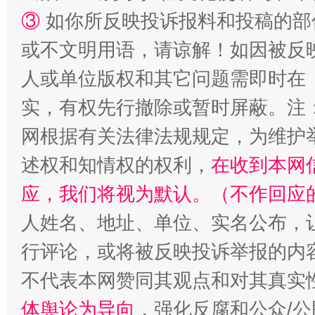
③
如你所反映投诉报料和投稿的部
或不文明用语，请谅解！如因被反
人或单位版权和其它问题需即时在
漫山遍野的桃花与雪山、麦地、白藏房
除了
实，有权先行撤除或暂时屏蔽。注
网根据有关法律法规规定，为维护
述权和知情权的权利，
在收到本网
应，我们将视为默认。（不作回应
人姓名、地址、单位、实名公布，让
行评论，或将被反映投诉举报的内
不代表本网赞同其观点和对其真实
招工难、用工荒背后
体舆论为导向
，强化反腐和公众/公