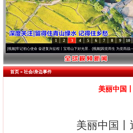
1
2
3
4
5
6
7
8
9
10
牢记初心使命 奋进复兴征程丨宝塔山下好光景..
·[视频]
因党而生 为党而战——百年“纪”
首页
»
社会/身边事件
美丽中国丨
美丽中国丨