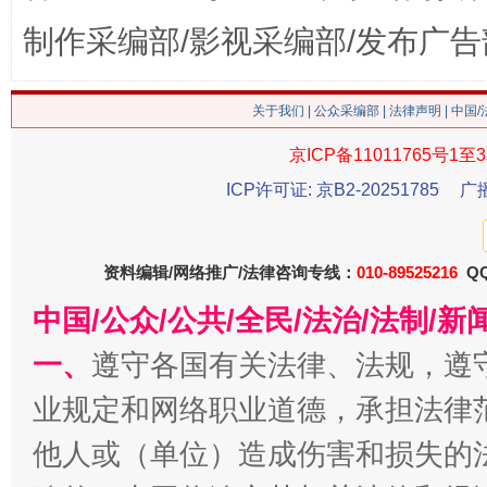
制作采编部/影视采编部/发布广告
关于我们
|
公众采编部
|
法律声明
| 中国
京ICP备11011765号1至3
今
在谋一域中谋全局
ICP许可证: 京B2-20251785
广
资料编辑/网络推广/法律咨询专线：
010-89525216
QQ
中国/公众/公共/全民/法治/法制/
一、
遵守各国有关法律、法规，遵
业规定和网络职业道德，承担法律
他人或（单位）造成伤害和损失的
习近平的博鳌关键词
魏明亮