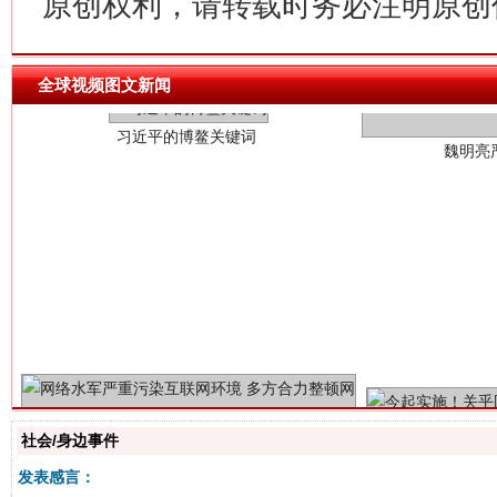
原创权利，请转载时务必注明原创作
习近平的博鳌关键词
魏明亮
全球视频图文新闻
生
“刷贴”乱象丛生
社会/身边事件
发表感言：