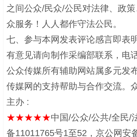
之间公众/民众/公民对法律、政
网上购药对药下症？
众服务！人人都作守法公民。
七、参与本网发表评论感言即表明
有意见请向制作采编部联系，电话：0
公众传媒所有辅助网站属多元发
传媒网的支持帮助与合作交流。
主办 :
这是一记警钟！
谢
★★★★★
中国/公众/公共/全民/
备11011765号1至52，京公网安备：