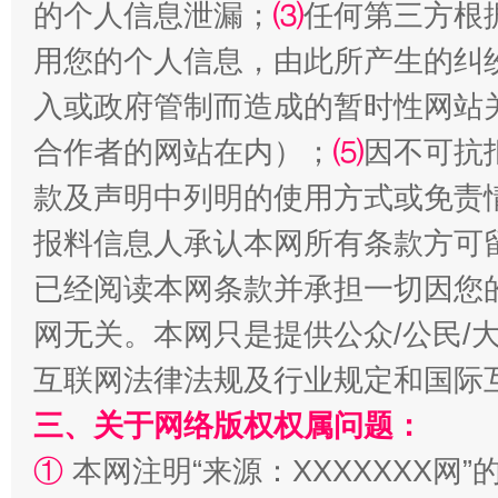
的个人信息泄漏；
⑶
任何第三方根
用您的个人信息，由此所产生的纠
揭批美国五大"原罪"
"炒
入或政府管制而造成的暂时性网站
合作者的网站在内）；
⑸
因不可抗
款及声明中列明的使用方式或免责
报料信息人承认本网所有条款方可
已经阅读本网条款并承担一切因您
网无关。本网只是提供公众/公民/
解纷+调解+退费，一次搞定
互联网法律法规及行业规定和国际
三、关于网络版权权属问题：
①
本网注明“来源：XXXXXXX网”