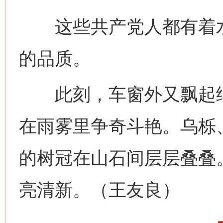
这些共产党人都有着水
的品质。
网上购药对药下症？
此刻，车窗外又飘起细
在雨雾里争奇斗艳。乌栎
的树冠在山石间层层叠叠
亮清新。（王友良）
这是一记警钟！
谢