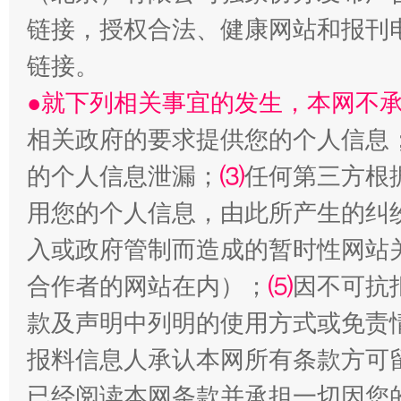
链接，授权合法、健康网站和报刊
揭批美国五大"原罪"
"炒
链接。
●就下列相关事宜的发生，本网不
相关政府的要求提供您的个人信息
的个人信息泄漏；
⑶
任何第三方根
用您的个人信息，由此所产生的纠
入或政府管制而造成的暂时性网站
合作者的网站在内）；
⑸
因不可抗
解纷+调解+退费，一次搞定
款及声明中列明的使用方式或免责
报料信息人承认本网所有条款方可
已经阅读本网条款并承担一切因您