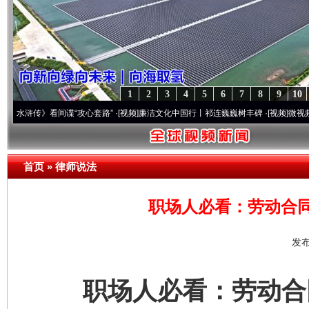
1
2
3
4
5
6
7
8
9
10
》看间谍“攻心套路”
·[视频]
廉洁文化中国行丨祁连巍巍树丰碑
·[视频]
微视频 | 三峡
首页
»
律师说法
职场人必看：劳动合
发布
职场人必看：劳动合同