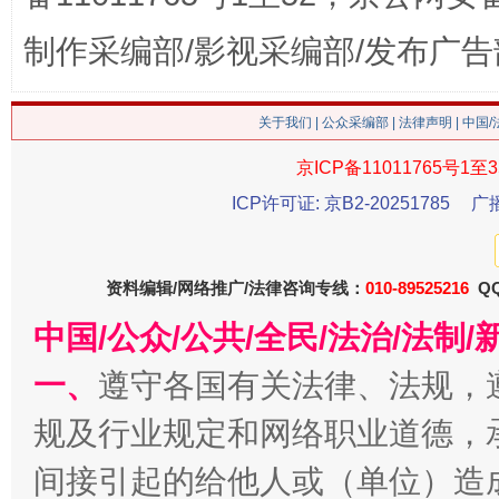
制作采编部/影视采编部/发布广告
这是一记警钟！
谢
关于我们
|
公众采编部
|
法律声明
| 中国
京ICP备11011765号1至3
ICP许可证: 京B2-20251785
广
资料编辑/网络推广/法律咨询专线：
010-89525216
QQ
中国/公众/公共/全民/法治/法
今
在谋一域中谋全局
一、
遵守各国有关法律、法规，
规及行业规定和网络职业道德，
间接引起的给他人或（单位）造