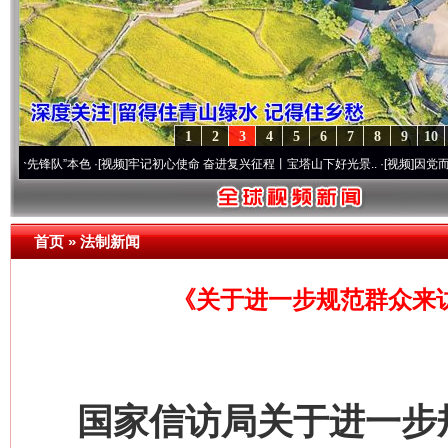
1
2
3
4
5
6
7
8
9
10
队”本色
·[视频]
牢记初心使命 奋进复兴征程丨宝塔山下好光景..
·[视频]
因党而生 为党而战
首页
»
法制新闻
《关于进一步规范群众来
国家信访局关于进一步