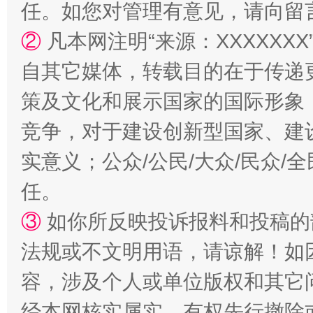
任。如您对管理有意见，请向留
②
凡本网注明“来源：XXXXX
自其它媒体，转载目的在于传递
漫山遍野的桃花与雪山、麦地、白藏房
除了
策及文化和展示国家的国际形象
竞争，对于建设创新型国家、建
实意义；公众/公民/大众/民众
任。
③
如你所反映投诉报料和投稿的
法规或不文明用语，请谅解！如
容，涉及个人或单位版权和其它
招工难、用工荒背后
经本网核实属实，有权先行撤除