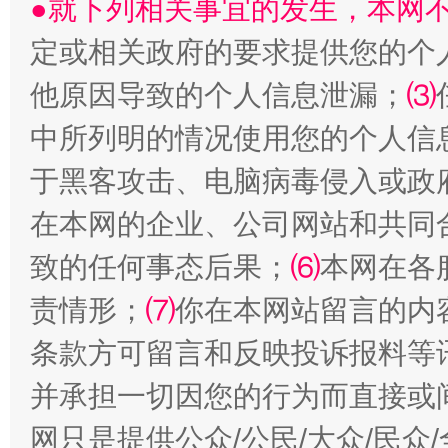
●就下列相关事宜的发生，本网
定或相关政府的要求提供您的个
他原因导致的个人信息泄漏；
⑶
中所列明的情况使用您的个人信
于黑客攻击、电脑病毒侵入或政
在本网的企业、公司网站和共同
揭批美国五大"原罪"
"炒
致的任何事态后果；
⑹
本网在各
责情形；
⑺
你在本网站留言的内
条款方可留言和反映投诉报料等
并承担一切因您的行为而直接或
网只是提供公众/公民/大众/民