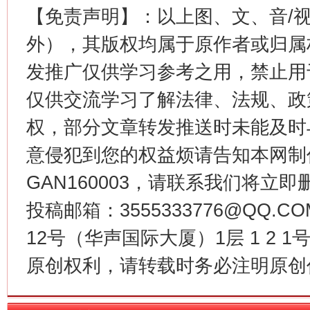
【免责声明】：以上图、文、音/
外），其版权均属于原作者或归属
发推广仅供学习参考之用，禁止用
仅供交流学习了解法律、法规、政
权，部分文章转发推送时未能及时
今
在谋一域中谋全局
意侵犯到您的权益烦请告知本网制作采编
GAN160003，请联系我们将立即删
投稿邮箱：3555333776@QQ
12号（华声国际大厦）1层 1 2
原创权利，请转载时务必注明原创作