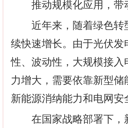
推动规模化应用，带动
近年来，随着绿色转型
续快速增长。由于光伏发
性、波动性，大规模接入
力增大，需要依靠新型储能
新能源消纳能力和电网安
在国家战略部署下，新