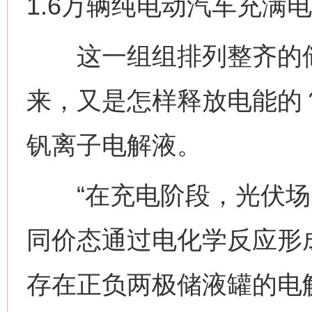
1.6万辆纯电动汽车充满
这一组组排列整齐的储
来，又是怎样释放电能的
钒离子电解液。
“在充电阶段，光伏场
同价态通过电化学反应形
存在正负两极储液罐的电