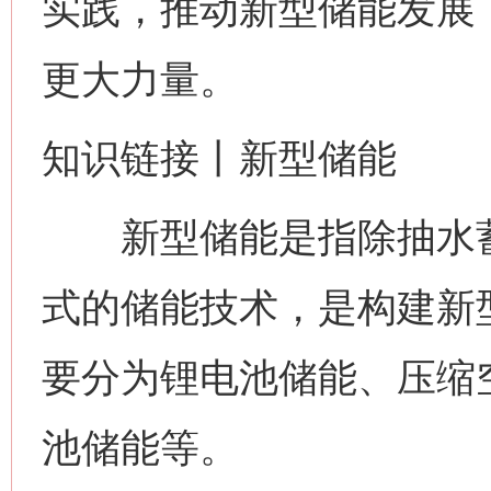
实践，推动新型储能发展
更大力量。
知识链接丨新型储能
新型储能是指除抽水蓄
式的储能技术，是构建新
要分为锂电池储能、压缩
池储能等。