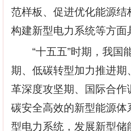
范样板、促进优化能源结构
构建新型电力系统等方面
“十五五”时期，我国能
期、低碳转型加力推进期
革深度攻坚期、国际合作
碳安全高效的新型能源体
型电力系统，发展新型储