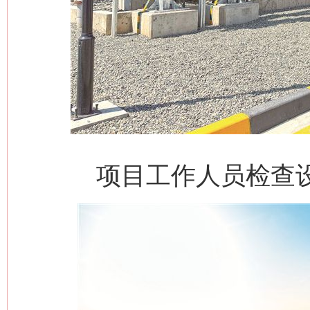
项目工作人员检查设