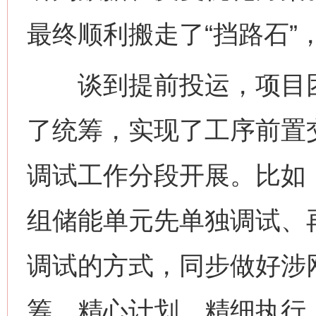
最终顺利搬走了“挡路石”
谈到提前投运，项目团
了统筹，实现了工序前置
调试工作分段开展。比如
组储能单元先单独调试、
调试的方式，同步做好涉
筹、精心计划、精细执行