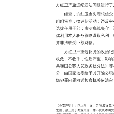
方红卫严重违纪违法问题进行了
经查，方红卫丧失理想信念，
组织审查，搞迷信活动；违反中
选拔任用干部；廉洁底线失守，
网上购药对药下症？
偶利用本人职务影响谋取私利；
并非法收受巨额财物。
方红卫严重违反党的政治纪律
收敛、不收手，性质严重，影响
共和国公职人员政务处分法》等
分；由国家监委给予其开除公职
嫌犯罪问题移送检察机关依法审
这是一记警钟！
【免责声明】：以上图、文、音/视频文章
之用，禁止用于商业用途，并不代表本网赞