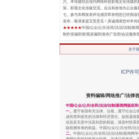
六、本传媒结合现代网络科技影视文化传媒的新
策、影视文化传媒交流。合法有效地为公众服
七、参与本网发表评论感言即表明您已经阅读并
发布，敬请多提宝贵意见！真诚感谢您对本传
★★★★★
中国/公众/公共/全民/法治/法制/新闻
揭批美国五大"原罪"
制作采编部/影视采编部/发布广告部/会议服务
关于
ICP许可
资料编辑/网络推广/法律
中国/公众/公共/全民/法治/法制/新闻网版权
一、
遵守各国有关法律、法规，遵守社会公
成伤害和损失的法律和经济责任。如投递假
解纷+调解+退费，一次搞定
信息若无意中涉及到您的权益，请及时联系
版权拥有者的权益。中国/公众/公共/全民/法
二、
中国/公众/公共/全民/法治/法制/