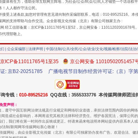
媒体有生力，借助全球互联网主阵地，为社会/公众/民众/公民人才铺垫一个话语权平
务！人人都作守法公民。
接受上述条款,如您对管理有意见请向制作采编部联系，电话：010-89525216。
媒网的支持帮助与合作交流。众全影视文化传媒（北京）有限公司独家主办 :
网 经工信部备案：京ICP备11011765号1至52，京公网安备：11011202001678号
"炒鞋教程"里的骗局
部/代理部敬上。
我们
|
公众采编部
|
法律声明
| 中国/法制/公共/全民/公众/农业/文化/视频/检察/法院/法治
京ICP备11011765号1至35
京公网安备 11010502051457
证: 京B2-20251785
广播电视节目制作经营许可证:（京）字第3
咨询专线：
010-89525216
QQ在线：3555333776 本传媒网律师团
和免责声明：
德，遵守中国互联网法律法规及行业规定和网络职业道德，承担法律范围内因你的网络
珠宝鉴定乱象
新闻造成社会影响的，本网将追究其相关法律和经济责任。维护各国宪法，保障公民的
我们，我们将在第一时间作出反映或更正。特请来函来电说明本网站提供内容系本人或
治/法制/新闻网等传媒网站衷心致谢！
新闻网等传媒网站，由众全影视文化传媒（北京）有限公司独家协办发布广告。欢迎合法、