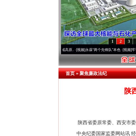
1
2
3
线开通运营20周年 深刻改变雪域高原..
·[视频]
永葆“两个先锋队”本色
·[视频]
牢记初心使
首页
»
聚焦廉政法纪
陕
陕西省委原常委、西安市委原
中央纪委国家监委网站讯 经