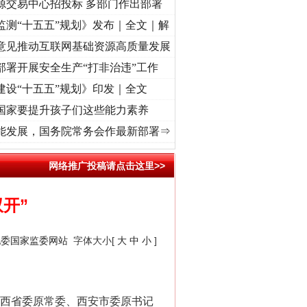
源交易中心招投标 多部门作出部署
监测“十五五”规划》发布｜全文｜解
意见推动互联网基础资源高质量发展
部署开展安全生产“打非治违”工作
建设“十五五”规划》印发｜全文
国家要提升孩子们这些能力素养
律..
·[视频]
牢记初心使命 奋进复兴征程丨“转折之城”激荡..
·[视频]
牢记初心使命 奋进
能发展，国务院常务会作最新部署⇒
网络推广投稿请点击这里>>
开”
纪委国家监委网站
字体大小[
大
中
小
]
西省委原常委、西安市委原书记