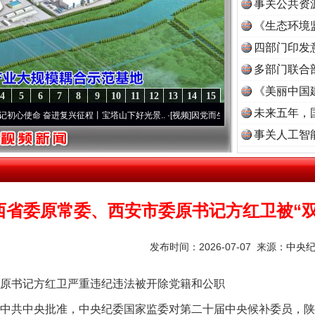
事关公共资
《生态环境
读
四部门印发
多部门联合
《美丽中国
4
5
6
7
8
9
10
11
12
13
14
15
未来五年，
命 奋进复兴征程丨宝塔山下好光景..
·[视频]
因党而生 为党而战——百年“纪”事⑧加强纪
事关人工智
西省委原常委、西安市委原书记方红卫被“双
发布时间：2026-07-07 来源：
中央
书记方红卫严重违纪违法被开除党籍和公职
中共中央批准，中央纪委国家监委对第二十届中央候补委员，陕