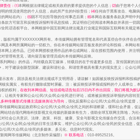
并可添加相应链接。
律责任：⑴
本网根据法律规定或相关政府的要求提供您的个人信息；
⑵
由于您将个人
列明的情况使用您的个人信息，由此所产生的纠纷责任；
⑷
任何由于黑客攻击、电脑病
者的网站在内）；
⑸
因不可抗拒导致的任何事态后果；
⑹
本网在各服务条款及声明中列
有条款方可留言和反映投诉报料等讯息投稿，其证明你已经阅读本网条款并承担一切因
民众/全民话语权平台。本网根据中国互联网法律法规及行业规定和国际互联网有关规定
作品，版权均属于XXXXXXX网所有。本传媒网站拥有管理笔名和代表某些合作伙伴在
本网及本网所属网站的一切权力。你在本传媒网站留言板发表的评论和投稿，本网站有
本网上述作品。已经本网授权使用作品的单位或网站，应在授权范围内使用，并注明“来
您对管理有意见，请向留言板管理员或向本传媒网站反映。
走近一线检察官
本传媒系列网站）的作品，均转载自其它媒体，转载目的在于传递更多信息，宣传国家的
，对于建设创新型国家、建设和谐社会、和谐世界都具有重大的现实意义；公众/公民/
显示发布，因涉及相关法律法规或不文明用语，请谅解！如因被反映投诉报料和投稿
网核实属实，有权先行撤除或暂时屏蔽。注：被反映投诉举报或报料的个人或单位，
情权的权利，
在收到本网信函、短信或电话告知后15日内不作出回应，我们将视为默
，让相关专家和公众/公民/大众/民众/全民进行评论，或将被反映投诉举报的内容转
网以多种传播形式传播主流媒体舆论为导向
，强化反腐和公众/公民/大众/民众/全民监
等传媒网站架起政府和公众/公民/大众/民众/全民之间的和谐桥梁，缓和社会矛盾，
媒网站结合现代网络科技影视文化传媒的新媒体有生力，借助全球互联网主阵地，为社会
全民对社会公共意识、法律、政策、科技、健康、安全与影视文化传媒合作交流，合法有效
公民/大众/民众/全民的日常生活事实，维护公众/公民/大众/民众/全民的安全信息，促
众/公民/大众/民众/全民的多媒体、多元化、信息时代现实。
法制/新闻网等传媒网站（北京制作采编部）
※ 联系电话：
010-89525216。
藏房
除了知识还要"留白"