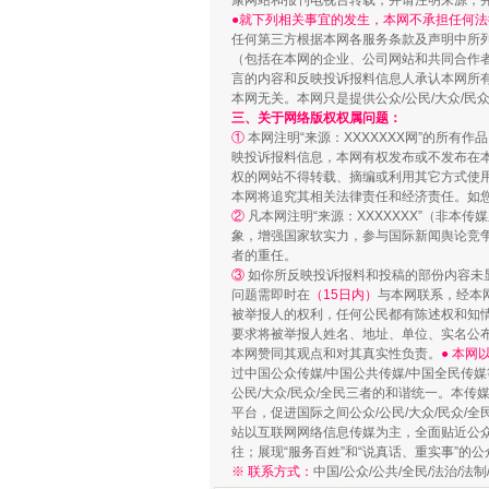
康网站和报刊电视台转载，并请注明来源，
●就下列相关事宜的发生，本网不承担任何法
任何第三方根据本网各服务条款及声明中所
（包括在本网的企业、公司网站和共同合作
言的内容和反映投诉报料信息人承认本网所
本网无关。本网只是提供公众/公民/大众/
三、关于网络版权权属问题：
①
本网注明“来源：XXXXXXX网”的所有
映投诉报料信息，本网有权发布或不发布在
权的网站不得转载、摘编或利用其它方式使用
本网将追究其相关法律责任和经济责任。如
站台名比不上好声名
②
凡本网注明“来源：XXXXXXX”（非
象，增强国家软实力，参与国际新闻舆论竞争
者的重任。
③
如你所反映投诉报料和投稿的部份内容未
问题需即时在
（15日内）
与本网联系，经本
被举报人的权利，任何公民都有陈述权和知
要求将被举报人姓名、地址、单位、实名公布
本网赞同其观点和对其真实性负责。
● 本
过中国公众传媒/中国公共传媒/中国全民传媒
公民/大众/民众/全民三者的和谐统一。本传
平台，促进国际之间公众/公民/大众/民众/
站以互联网网络信息传媒为主，全面贴近公众/
往；展现“服务百姓”和“说真话、重实事”的公
※ 联系方式：
中国/公众/公共/全民/法治/
漫山遍野的桃花与雪山、麦地、白