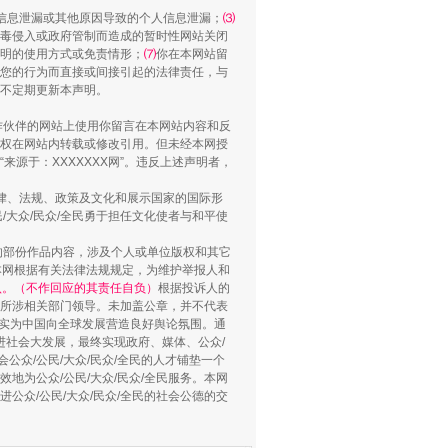
信息泄漏或其他原因导致的个人信息泄漏；
⑶
毒侵入或政府管制而造成的暂时性网站关闭
明的使用方式或免责情形；
⑺
你在本网站留
您的行为而直接或间接引起的法律责任，与
将不定期更新本声明。
合作伙伴的网站上使用你留言在本网站内容和反
权在网站内转载或修改引用。但未经本网授
源于：XXXXXXX网”。违反上述声明者，
“谁都不怕”的他落马了
法律、法规、政策及文化和展示国家的国际形
大众/民众/全民勇于担任文化使者与和平使
的部份作品内容，涉及个人或单位版权和其它
本网根据有关法律法规规定，为维护举报人和
认。（不作回应的其责任自负）
根据投诉人的
至所涉相关部门领导。未加盖公章，并不代表
督，实为中国向全球发展营造良好舆论氛围。通
促进社会大发展，最终实现政府、媒体、公众/
公众/公民/大众/民众/全民的人才铺垫一个
地为公众/公民/大众/民众/全民服务。本网
进公众/公民/大众/民众/全民的社会公德的交
用生命托举生命