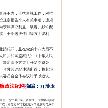
责任不力，干扰巡视工作，对抗
按规定报告个人有关事项，违规
为亲属谋取利益，纵容、默许配
“神药”背后的真相
揽、干部选拔任用等方面谋利，
受贿犯罪，且在党的十八大后不
人民共和国监察法》《中华人民
，决定给予方红卫开除党籍处
；收缴其违纪违法所得；将其涉
央委员会全体会议时予以追认。
廉政法纪网
摘编
：
亓淦玉
法官巧妙执行解纠纷
重原创，也注重分享。转发推广仅供学习参考
产权，部分文章转发推送时未能及时与原作