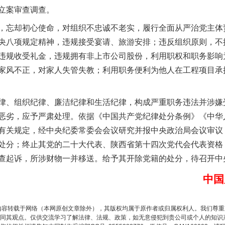
立案审查调查。
忘却初心使命，对组织不忠诚不老实，履行全面从严治党主体
央八项规定精神，违规接受宴请、旅游安排；违反组织原则，不
违规收受礼金，违规拥有非上市公司股份，利用职权和职务影响
茶叶“炒上天”
家风不正，对家人失管失教；利用职务便利为他人在工程项目承
、组织纪律、廉洁纪律和生活纪律，构成严重职务违法并涉嫌
恶劣，应予严肃处理。依据《中国共产党纪律处分条例》《中华
有关规定，经中央纪委常委会会议研究并报中央政治局会议审议
处分；终止其党的二十大代表、陕西省第十四次党代会代表资格
查起诉，所涉财物一并移送。给予其开除党籍的处分，待召开中
中国
谢谢有你温暖了四季
内容转载于网络（本网原创文章除外），其版权均属于原作者或归属权利人。我们尊
同其观点。仅供交流学习了解法律、法规、政策，如无意侵犯到贵公司或个人的知识