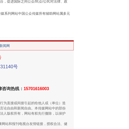
台，促进国际之间公众/民众/公民对法律、政
本传媒系列网站中国公众传媒所有辅助网站属多元
。
习近平的“航天情”
/新闻网
号
1140号
法律咨询热线：
15701616003
行为直接或间接引起的给他人或（单位）造
言论自由和新闻自由。本传媒网站中的部份
重拳出击！专项整治午间酒驾
法人版权所有，网站有权先行撤除，以保护
健康网站和报刊电视台友情链接，授权合法、健