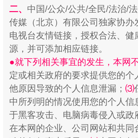
二、
中国/公众/公共/全民/法治
传媒（北京）有限公司独家协办
电视台友情链接，授权合法、健
生
源，并可添加相应链接。
“刷贴”乱象丛生
●就下列相关事宜的发生，本网
定或相关政府的要求提供您的个
他原因导致的个人信息泄漏；
⑶
中所列明的情况使用您的个人信
于黑客攻击、电脑病毒侵入或政
揭批美国五大"原罪"
"炒
在本网的企业、公司网站和共同