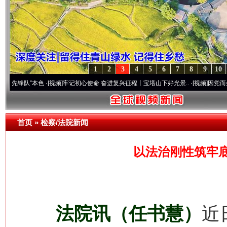
1
2
3
4
5
6
7
8
9
10
”本色
·[视频]
牢记初心使命 奋进复兴征程丨宝塔山下好光景..
·[视频]
因党而生 为党而战
首页
»
检察/法院新闻
以法治刚性筑牢
法院讯（任书慧）
近