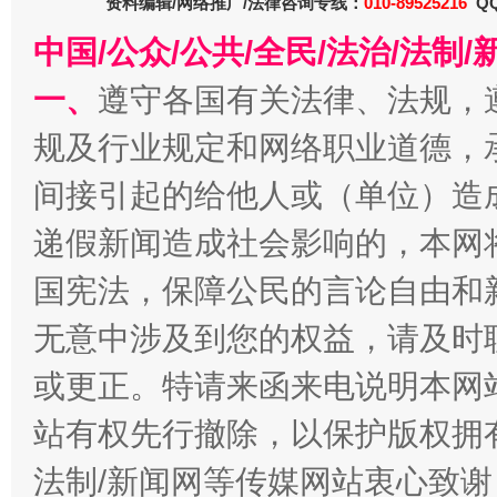
资料编辑/网络推广/法律咨询专线：
010-89525216
QQ
中国/公众/公共/全民/法治/法
今
在谋一域中谋全局
一、
遵守各国有关法律、法规，
规及行业规定和网络职业道德，
间接引起的给他人或（单位）造
递假新闻造成社会影响的，本网
国宪法，保障公民的言论自由和
无意中涉及到您的权益，请及时
习近平的博鳌关键词
魏明亮
或更正。特请来函来电说明本网
站有权先行撤除，以保护版权拥有者
法制/新闻网等传媒网站衷心致谢