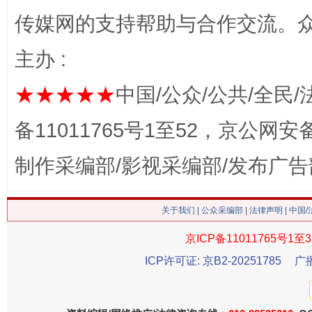
传媒网的支持帮助与合作交流。
主办 :
★★★★★
中国/公众/公共/全民/
备11011765号1至52，京公网安备：
制作采编部/影视采编部/发布广告
这是一记警钟！
谢
关于我们
|
公众采编部
|
法律声明
| 中国
京ICP备11011765号1至3
ICP许可证: 京B2-20251785
广