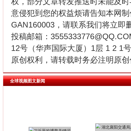
权，部分文章转发推送时未能及时
意侵犯到您的权益烦请告知本网制作采编
GAN160003，请联系我们将立即删
今
在谋一域中谋全局
投稿邮箱：3555333776@QQ
12号（华声国际大厦）1层 1 2
原创权利，请转载时务必注明原创作
全球视频图文新闻
习近平的博鳌关键词
魏明亮